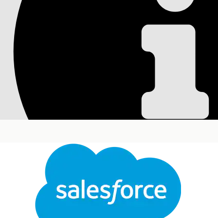
Salesforce ヘルプ
ドキュメント
Agentforce Life Sciences
施設医師アカウント
組織レベルでこの機能を有効にして、フィールド営業担
必要なエディション
使用可能なインターフェース: Lightning Experience
使用可能なエディション: Life Sciences Cloud、Life S
Customer Engagement管理パッケージが付属する
E
機関の医師アカウント機能を有効にする
[設定] から、[クイック検索] ボックスに「
Institut
Institutional Doctor Accounts
を有効にします。