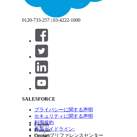
この記事で問題は解決されましたか?
閉じる
ご意見をお待ちしております。
0120-733-257 | 03-4222-1000
この文章は Salesforce 機械翻訳システムを使用して翻訳されました。詳細は
こちら
をご参
Salesforce Help | Article
閉じる
閉じる
SALESFORCE
プライバシーに関する声明
セキュリティに関する声明
利用規約
English
参加ガイドライン:
Français
Cookie プリファレンスセンター
Deutsch