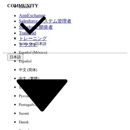
COMMUNITY
Italiano
AppExchange
Salesforce システム管理者
Salesforce 開発者
環境
Trailhead
トレーニング
Select Org
日本語
トラスト
Español (México)
日本語
Español
すべてクリア
完了
中文 (简体)
中文（繁體）
한국어
Русский
Português (Brasil)
Suomi
Dansk