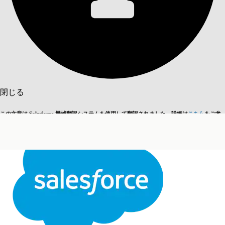
目次を表示
目次
検索
閉じる
この文章は Salesforce 機械翻訳システムを使用して翻訳されました。詳細は
こちら
をご参
英語に切り替える
今はしません
照ください。
閉じる
閉じる