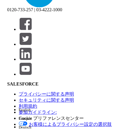
0120-733-257 | 03-4222-1000
絞り込み条件 (0)
絞り込み条件を選択
追加
製品エリア
SALESFORCE
機能の影響
プライバシーに関する声明
セキュリティに関する声明
利用規約
English
参加ガイドライン:
Cookie プリファレンスセンター
Français
エディション
お客様によるプライバシー設定の選択肢
Deutsch