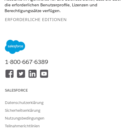
die erforderlichen Benutzerprofile, Lizenzen und
Berechtigungssätze verfügen.
ERFORDERLICHE EDITIONEN
Verfügbarkeit: Lightning Experience
Verfügbarkeit:
Enterprise
und
Unlimited
Edition mit Life
Sciences Cloud, der Add-On-Lizenz "Life Sciences Cloud für
Kundenengagement" und dem verwalteten Paket "Life
Sciences Customer Engagement".
1-800-667-6389
Erstellen Sie benutzerdefinierte Benutzerprofile für
Außendienstmitarbeiter und Vertriebsleiter auf der
Grundlage des Standardbenutzerprofils. Ordnen Sie die
Profile den entsprechenden Benutzerdatensätzen zu.
SALESFORCE
Entsprechende Informationen finden Sie unter
Erstellen
benutzerdefinierter Profile für Kundenengagement-
Datenschutzerklärung
Benutzer
.
Sicherheitserklärung
Weisen Sie Administratoren die Berechtigungssätze "Life
Nutzungsbedingungen
Sciences Core" (Biowissenschaften) und "Commercial
Admin" (Handelsadministrator für Biowissenschaften) zu.
Teilnahmerichtlinien