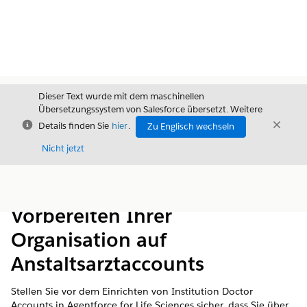
Dieser Text wurde mit dem maschinellen
Übersetzungssystem von Salesforce übersetzt. Weitere
Schließen
Schli
Details finden Sie
hier
.
Zu Englisch wechseln
Schließ
Nicht jetzt
Inhalt
Inhalt anzeigen
Vorbereiten Ihrer
Organisation auf
Anstaltsarztaccounts
Stellen Sie vor dem Einrichten von Institution Doctor
Accounts in Agentforce for Life Sciences sicher, dass Sie über