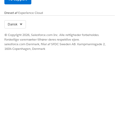
Ja
Nej
Drevet af
Experience Cloud
Select Org
Dansk
© Copyright 2026, Salesforce.com Inc. Alle rettigheder forbeholdes.
Forskellige varemærker tilhører deres respektive ejere.
salesforce.com Danmark, filial af SFDC Sweden AB. Kampmannsgade 2,
1604 Copenhagen, Denmark