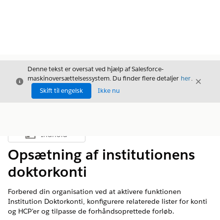
Denne tekst er oversat ved hjælp af Salesforce-
maskinoversættelsessystem. Du finder flere detaljer
her
.
Luk
Luk
Luk
Skift til engelsk
Ikke nu
Indhold
Vis indholdsfortegnelse
Opsætning af institutionens
doktorkonti
Forbered din organisation ved at aktivere funktionen
Institution Doktorkonti, konfigurere relaterede lister for konti
og HCP'er og tilpasse de forhåndsoprettede forløb.