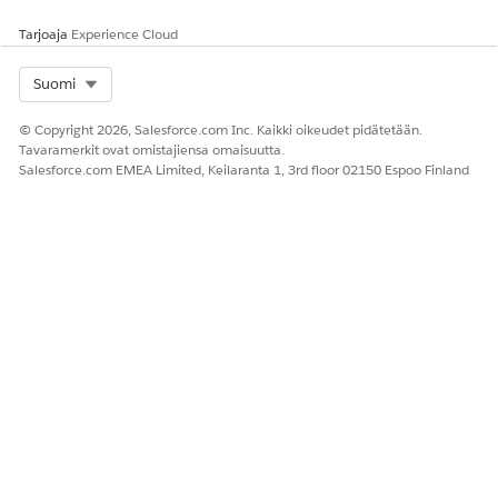
RATKAISIKO TÄMÄ ARTIKKELI ONGELMASI?
Anna palautetta, jotta voimme kehittyä!
Tarjoaja
Experience Cloud
Kyllä
Ei
Select Org
Suomi
© Copyright 2026, Salesforce.com Inc. Kaikki oikeudet pidätetään.
Tavaramerkit ovat omistajiensa omaisuutta.
Salesforce.com EMEA Limited, Keilaranta 1, 3rd floor 02150 Espoo Finland