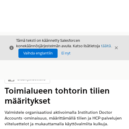
Tämä teksti on käännetty Salesforcen
konekäännösjärjestelmän avulla. Katso lisätietoja
täältä
.
Sulje
Sulje
Sulje
Vaihda englantiin
Ei nyt
Sisällysluettelo
Näytä sisällysluettelo
Toimialueen tohtorin tilien
määritykset
Valmistele organisaatiosi aktivoimalla Institution Doctor
Accounts -ominaisuus, määrittämällä tilien ja HCP-palvelujen
viiteluettelot ja mukauttamalla käyttövalmiita kulkuja.