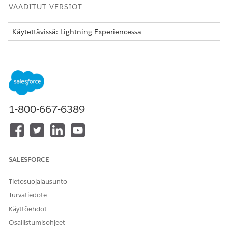
VAADITUT VERSIOT
Käytettävissä: Lightning Experiencessa
Käytettävissä:
Enterprise
Edition- ja
Unlimited
Edition -
versioissa Life Sciences Cloudilla, Life Sciences Cloud for
Customer Engagement -lisäosalisenssillä ja Life Sciences
Customer Engagement -hallitulla paketilla.
Tohtorin tilien ottaminen käyttöön
1-800-667-6389
Auta kentän myyntiedustajia sieppaamaan
vuorovaikutuksensa HCP:n kanssa asiaankuuluvassa
HCO:ssa ottamalla ominaisuus käyttöön
organisaatiotasolla.
Toimialueen lääkärin tilin kulut
SALESFORCE
Salesforce tarjoaa käyttövalmiita kulkuja Institution Doctor
-tilien hallintaan. Mukauta näitä kulkuja toimialueen
Tietosuojalausunto
lääkärin tilien kanssa.
Turvatiedote
Toimialueen lääkärin tilin pääkäyttäjän konsolin
Käyttöehdot
kokoonpanot
Osallistumisohjeet
Määritä Institution Doctor -tietuetyypit sekä tileille että