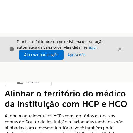
Este texto foi traduzido pelo sistema de tradução
automática da Salesforce. Mais detalhes
aqui
.
Fechar
Fecha
Fechar
Alternar para inglês
Agora não
Índice
Mostrar índice
Alinhar o território do médico
da instituição com HCP e HCO
Alinhe manualmente os HCPs com territórios e todas as
contas de Doutor da instituição relacionadas também serão
alinhadas com o mesmo território. Você também pode