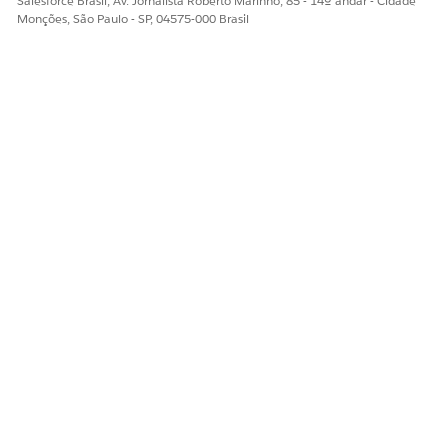
Salesforce Brasil, Av. Jornalista Roberto Marinho, 85 - 14º andar - Cidade
Monções, São Paulo - SP, 04575-000 Brasil