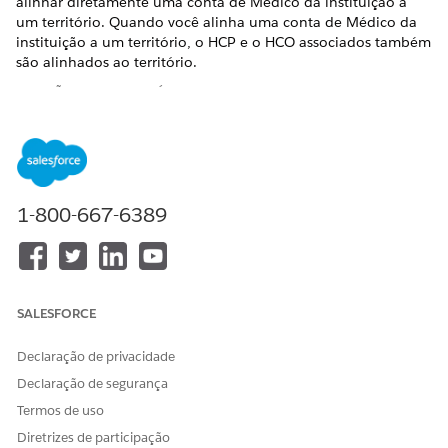
alinhar diretamente uma conta de Médico da instituição a
um território. Quando você alinha uma conta de Médico da
instituição a um território, o HCP e o HCO associados também
são alinhados ao território.
EDIÇÕES OBRIGATÓRIAS
Disponível em: Lightning Experience
Disponível em: Edições
Enterprise
e
Unlimited
com a
licença Life Sciences Cloud, o complemento Life Sciences
1-800-667-6389
Cloud para Engajamento do cliente e o pacote gerenciado
Engajamento do cliente das ciências da vida.
PERMISSÕES DE USUÁRIO NECESSÁRIAS
Para alinhar o território de
Conjunto de permissões de
SALESFORCE
doutor da instituição:
Administrador comercial da
biociência
Declaração de privacidade
Declaração de segurança
Para alinhar um HCP a um território, execute estas etapas.
No Iniciador de aplicativos, localize e selecione
Termos de uso
Contas
.
Diretrizes de participação