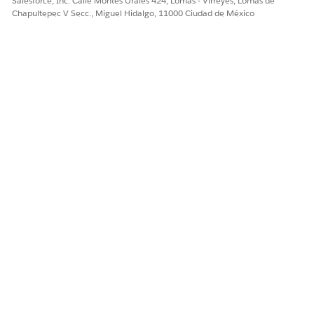
Salesforce, Inc. Calle Montes Urales 424, Lomas - Virreyes, Lomas de
Chapultepec V Secc., Miguel Hidalgo, 11000 Ciudad de México