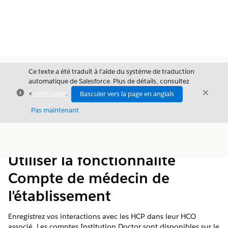
Ce texte a été traduit à l’aide du système de traduction
automatique de Salesforce. Plus de détails, consultez
Fermer
Ferme
<
cette page
.
Basculer vers la page en anglais
Fermer
Pas maintenant
Table des
Afficher la table des matières
matières
Utiliser la fonctionnalité
Compte de médecin de
l'établissement
Enregistrez vos interactions avec les HCP dans leur HCO
associé. Les comptes Institution Doctor sont disponibles sur le