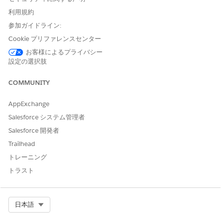
テリトリー内の適切な機関医アカウントを特定し、1 日の計画を
利用規約
立てます。「高度な検索条件を使用した
取引先検索結果の絞り込
参加ガイドライン:
み
」を参照してください。
Cookie プリファレンスセンター
日次アクションの実行
お客様によるプライバシー
設定の選択肢
標準活動を実行する機関医師の取引先を選択します。すべてのイ
ンタラクションが特定の機関レベルであることを確認します。訪
COMMUNITY
問を記録し、インサイトの取得、医療問い合わせの追跡、評価の
記録、アンケートへの回答などの情報を機関医アカウントに対し
AppExchange
て直接記録できます。「
Engage With Your Customers
(顧客との
エンゲージメント)」を参照してください。
Salesforce システム管理者
Salesforce 開発者
Trailhead
この記事で問題は解決されましたか?
トレーニング
ご意見をお待ちしております。
トラスト
はい
いいえ
Select Org
日本語