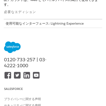
す。
必要なエディション
使用可能なインターフェース: Lightning Experience
使用可能なエディション: Life Sciences Cloud、Life Sciences
Cloud for Customer Engagementアドオン ライセンス、Life
Sciences Customer Engagement管理パッケージが付属する
Enterprise
Editionおよび
Unlimited
Edition。
機関医機能を使用する一般的なワークフローを次に示します。
0120-733-257 | 03-
4222-1000
アカウント作成のトリガー
HCP と HCO 間のリレーションを識別する場合は、提供者所属レ
コードを作成するか、既存の提供者所属レコードを更新して、[所
属機関] を選択します。次に、Salesforce によって機関医法人取
引先 (例: 東京大学病院 John Smith) が自動的に作成されます。
SALESFORCE
「
Create a Provider Affiliation
」を参照してください。
プライバシーに関する声明
取引先の検索と特定
セキュリティに関する声明