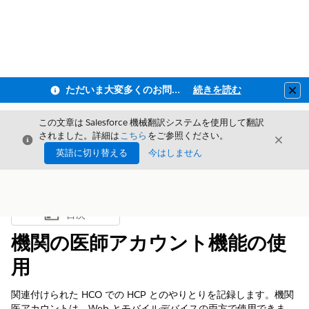
ただいま大変多くのお問い合わせをいただいており、ご連絡までにお時間を頂戴しております
続きを読む
Clo
この文章は Salesforce 機械翻訳システムを使用して翻訳
されました。詳細は
こちら
をご参照ください。
閉じる
閉じ
閉じる
英語に切り替える
今はしません
目次
目次を表示
機関の医師アカウント機能の使
用
関連付けられた HCO での HCP とのやりとりを記録します。機関
医アカウントは、Web とモバイルデバイスの両方で使用できま