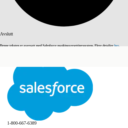
Søk
Avslutt
Denne teksten er oversatt med Salesforce maskinoversettingssystem. Flere detaljer
her
.
Bytt til engelsk
Ikke nå
Avslutt
Avslutt
1-800-667-6389