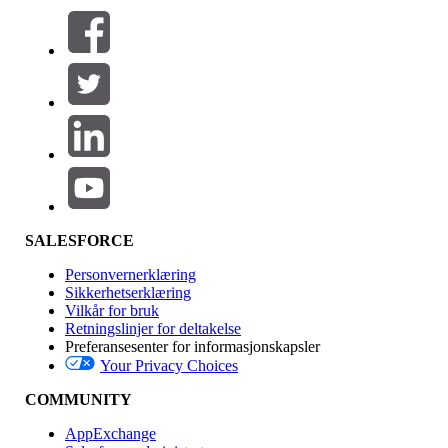
Filtre (0)
VELG FILTRE
Legg til
Produktområde
Funksjonsinnvirkning
SALESFORCE
Personvernerklæring
Sikkerhetserklæring
Vilkår for bruk
Retningslinjer for deltakelse
Preferansesenter for informasjonskapsler
Your Privacy Choices
Utgave
COMMUNITY
AppExchange