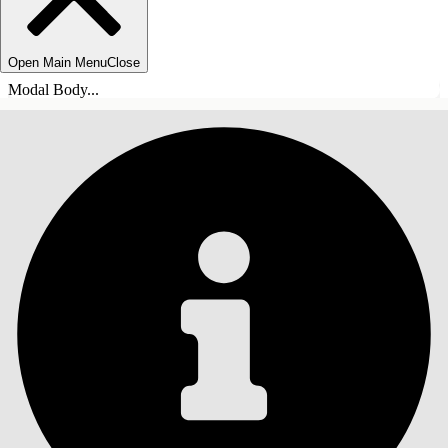
Open Main Menu
Close
Modal Body...
INNHOLD
Søk
Vis innholdsfortegnelse
Innhold