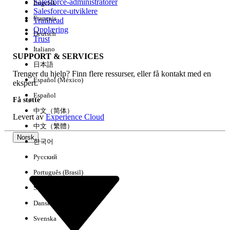
Salesforce-administratorer
Engelsk
Salesforce-utviklere
Français
Trailhead
Erfaring
Opplæring
Deutsch
Trust
Italiano
SUPPORT & SERVICES
日本語
Trenger du hjelp? Finn flere ressurser, eller få kontakt med en
Fjern alle
Utført
Español (México)
ekspert.
Español
Få støtte
中文（简体）
Levert av
Experience Cloud
中文（繁體）
Norsk
한국어
Русский
Português (Brasil)
Suomi
Dansk
Svenska