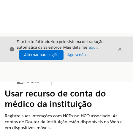
Este texto foi traduzido pelo sistema de tradução
automática da Salesforce. Mais detalhes
aqui
.
Fechar
Fecha
Fechar
Alternar para inglês
Agora não
Índice
Mostrar índice
Usar recurso de conta do
médico da instituição
Registre suas interações com HCPs no HCO associado. As
contas de Doutor da instituição estão disponíveis na Web e
em dispositivos móveis.