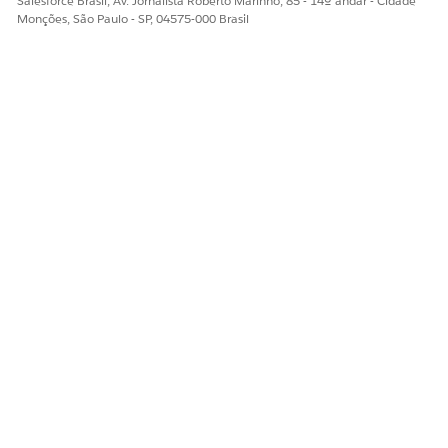
Salesforce Brasil, Av. Jornalista Roberto Marinho, 85 - 14º andar - Cidade
Monções, São Paulo - SP, 04575-000 Brasil