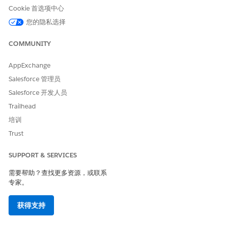
特定机构级别。您可以直接根据机构医生帐户记录访问和记录信
Cookie 首选项中心
息，例如捕获见解、跟踪医疗查询、记录评级和完成调查。请参阅
您的隐私选择
与客户互动
。
COMMUNITY
AppExchange
本文章是否解决您的问题？
Salesforce 管理员
请与我们共享您的想法，以便我们进行改进！
Salesforce 开发人员
是
否
Trailhead
培训
Trust
SUPPORT & SERVICES
需要帮助？查找更多资源，或联系
专家。
获得支持