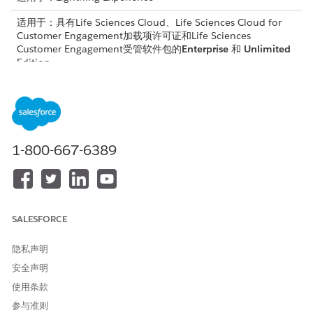
适用于：具有Life Sciences Cloud、Life Sciences Cloud for
Customer Engagement加载项许可证和Life Sciences
Customer Engagement受管软件包的
Enterprise
和
Unlimited
Edition。
以下是使用机构医生功能的典型工作流。
触发帐户创建
在您识别 HCP 和 HCO 之间的关系时，创建提供商关联记录或更新
1-800-667-6389
现有记录，并选择机构医生关联。然后，Salesforce 会自动创建机
构医生公司客户，例如东京大学医院 — John Smith。请参阅
创建提
供商关联
。
搜索并查找客户
SALESFORCE
确定区域中的正确机构医生客户，以计划您的一天。请参阅使用高
隐私声明
级搜索条件
细化客户搜索结果
。
安全声明
执行日常操作
使用条款
选择机构医生帐户，以执行标准活动。确保您跟踪每个互动都是在
参与准则