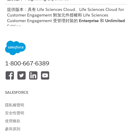
提供版本：具有 Life Sciences Cloud、Life Sciences Cloud for
Customer Engagement 附加元件授權和 Life Sciences
Customer Engagement 受管理封裝的
Enterprise
和
Unlimited
Edition。
以下是使用「機構醫師」功能的一般工作流程。
觸發帳戶建立
當您識別 HCP 和 HCO 之間的關係時,請建立「提供者聯盟」記錄或
1-800-667-6389
更新現有的「聯盟」,然後選取「機構醫師聯盟」。Salesforce 接著
會自動建立「機構醫師」業務帳戶,例如「東京大學醫院—約翰史密
斯」。請參閱
建立提供者聯盟
。
搜尋並尋找帳戶
SALESFORCE
識別區域範圍內正確的「機構醫師」帳戶,以規劃您的一天行程。請
隱私權聲明
參閱使用進階搜尋條件
精簡帳戶搜尋結果
。
安全性聲明
執行每日動作
使用條款
選取「機構醫師」帳戶以執行您的標準活動。請確保您追蹤每個互
參與原則