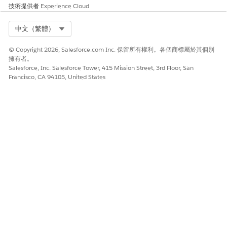
技術提供者
Experience Cloud
Select Org
中文（繁體）
© Copyright 2026, Salesforce.com Inc. 保留所有權利。各個商標屬於其個別
擁有者。
Salesforce, Inc. Salesforce Tower, 415 Mission Street, 3rd Floor, San
Francisco, CA 94105, United States