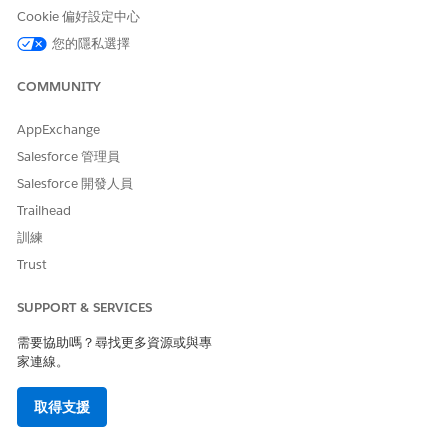
動都在特定機構層級。您可以記錄造訪,並記錄資訊,例如對「機構醫
Cookie 偏好設定中心
師」帳戶進行洞察、追蹤醫療詢問、記錄評分,以及直接完成調查。
您的隱私選擇
請參閱
與客戶互動
。
COMMUNITY
AppExchange
此文章是否解決您的問題？
Salesforce 管理員
請讓我們知道，以便我們改進！
Salesforce 開發人員
是
否
Trailhead
訓練
Trust
SUPPORT & SERVICES
需要協助嗎？尋找更多資源或與專
家連線。
取得支援