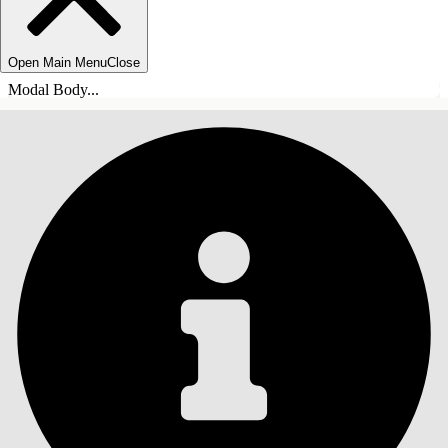
Open Main Menu
Close
Modal Body...
INDHOLD
Søg
Vis indholdsfortegnelse
Indhold