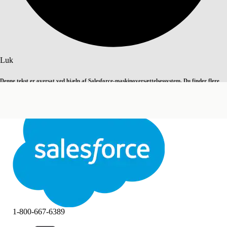
Søg
Luk
Denne tekst er oversat ved hjælp af Salesforce-maskinoversættelsessystem. Du finder flere
Skift til engelsk
Ikke nu
detaljer
her
.
Luk
Luk
1-800-667-6389