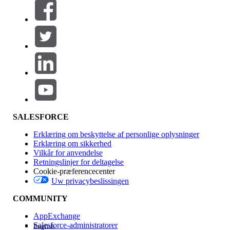
Filtrer efter (0)
VÆLG FILTRE
Tilføj
Produktområde
Funktionspåvirkning
SALESFORCE
Erklæring om beskyttelse af personlige oplysninger
Erklæring om sikkerhed
Vilkår for anvendelse
Retningslinjer for deltagelse
Cookie-præferencecenter
Uw privacybeslissingen
Version
COMMUNITY
AppExchange
Salesforce-administratorer
English