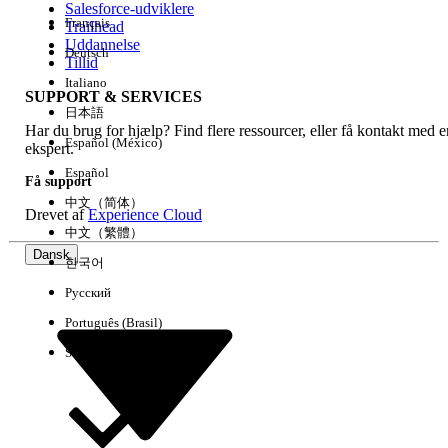
Salesforce-udviklere
Français
Trailhead
Experience
Uddannelse
Deutsch
Tillid
Italiano
SUPPORT & SERVICES
日本語
Har du brug for hjælp? Find flere ressourcer, eller få kontakt med e
Ryd alle
Udført
Español (México)
ekspert.
Español
Få support
中文（简体）
Drevet af
Experience Cloud
中文（繁體）
Dansk
한국어
Русский
Português (Brasil)
Suomi
Ingen resultater