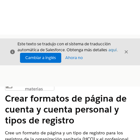
Este texto se tradujo con el sistema de traducción
automática de Salesforce. Obtenga más detalles
aquí
.
Cerrar
Cerrar
Cerrar
Cambiar a inglés
Ahora no
Índice de
Mostrar índice de materias
materias
Crear formatos de página de
cuenta y cuenta personal y
tipos de registro
Cree un formato de página y un tipo de registro para los
registros de la organización sanitaria (HCO) y el profesional