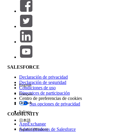
Filtros (0)
SELECCIONAR FILTROS
Agregar
Área de productos
Repercusión de función
SALESFORCE
Declaración de privacidad
Declaración de seguridad
English
Condiciones de uso
Directrices de participación
Français
Centro de preferencias de cookies
Deutsch
Sus opciones de privacidad
Edición
Italiano
COMMUNITY
日本語
AppExchange
Administradores de Salesforce
Español (México)