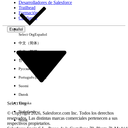
Desarrolladores de Salesforce
Trailhead
Experiencia
Formación
Confianza
Español
Select Org
Español
Borrar todo
Listo
中文（简体）
中文（繁體）
한국어
Русский
Português (Brasil)
Suomi
Dansk
Select Org
Svenska
Nederlands
© Copyright 2026, Salesforce.com Inc. Todos los derechos
reservados. Las distintas marcas comerciales pertenecen a sus
Norsk
respectivos propietarios.
No hay resultados