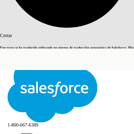
Buscar
Cerrar
Este texto se ha traducido utilizando un sistema de traducción automática de Salesforce. Más
Cambiar a inglés
Ahora no
información
aquí
.
Cerrar
Cerrar
1-800-667-6389