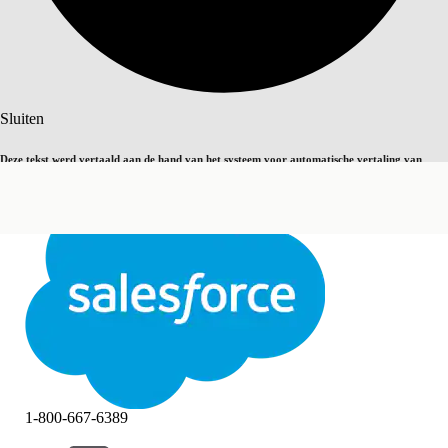
Zoeken
Sluiten
Deze tekst werd vertaald aan de hand van het systeem voor automatische vertaling van
Overschakelen op Engels
Niet nu
Salesforce. U vindt
hier
meer details.
Sluiten
Sluiten
1-800-667-6389