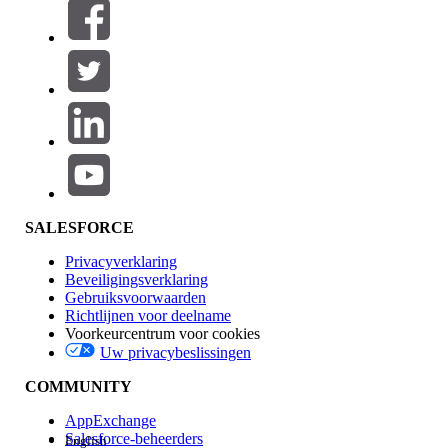
Filters (0)
FILTERS SELECTEREN
Productgebied
Toevoegen
Invloed op functies
SALESFORCE
Privacyverklaring
Beveiligingsverklaring
Gebruiksvoorwaarden
Richtlijnen voor deelname
Voorkeurcentrum voor cookies
Uw privacybeslissingen
Edition
COMMUNITY
AppExchange
Salesforce-beheerders
English