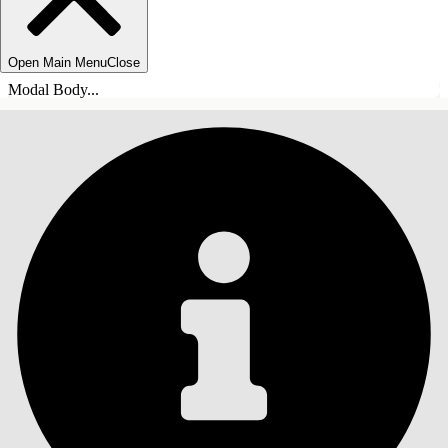
Open Main Menu
Close
Modal Body...
INHOUDSOPGAVE
Zoeken
Inhoudsopgave
weergeven
Inhoudsopgave