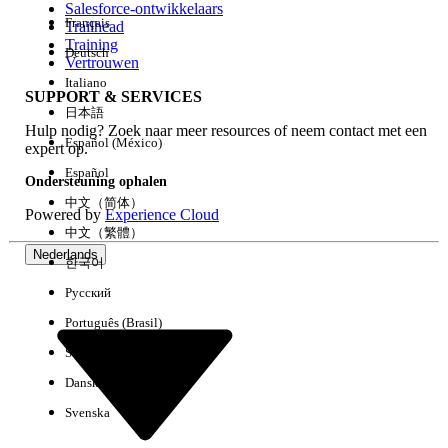
Salesforce-ontwikkelaars
Français
Trailhead
Ervaring
Training
Deutsch
Vertrouwen
Italiano
SUPPORT & SERVICES
日本語
Hulp nodig? Zoek naar meer resources of neem contact met een
Alles wissen
Gereed
Español (México)
expert op.
Español
Ondersteuning ophalen
中文（简体）
Powered by
Experience Cloud
中文（繁體）
Nederlands
한국어
Русский
Português (Brasil)
Suomi
Dansk
Svenska
Geen resultaten