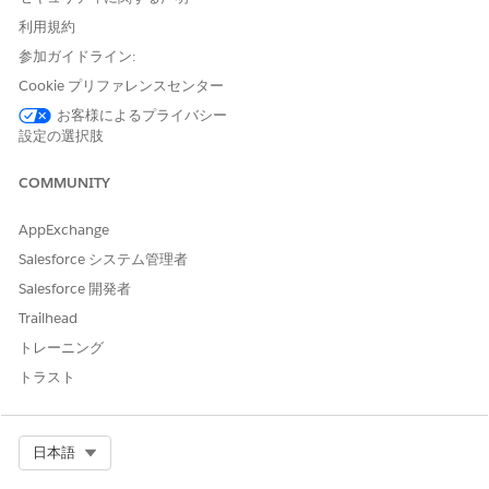
利用規約
参加ガイドライン:
Life Sciences Cloudモバイル アプリケーションでは、シ
メモ
Cookie プリファレンスセンター
ステム管理者プロファイルを持つユーザーはサポートされてい
ません。フィールド営業担当者やメディカルサイエンスリエゾ
お客様によるプライバシー
設定の選択肢
ンなどのユーザープロファイルを使用してアプリケーションに
アクセスしてください。
COMMUNITY
ライフサイエンス顧客エンゲージメントのカスタム管理者
AppExchange
プロファイルの作成
Salesforce システム管理者
システム管理者プロファイルをコピーして、ビジネス管理者とモ
Salesforce 開発者
バイル管理者のカスタムプロファイルを作成します。次に、ユー
Trailhead
ザーを作成して、関連するプロファイルに割り当てます。
トレーニング
[設定] から、[クイック検索] ボックスを使用して [
プロファイ
トラスト
ル]
を検索し、選択します。
System Administrator プロファイルの横にある
[コピー]
をク
リックします。
Select Org
日本語
[プロファイル名] に、「Business Admin」 (ビジネス管理者)
などの名前を入力します。プロファイル名にアンダースコアを