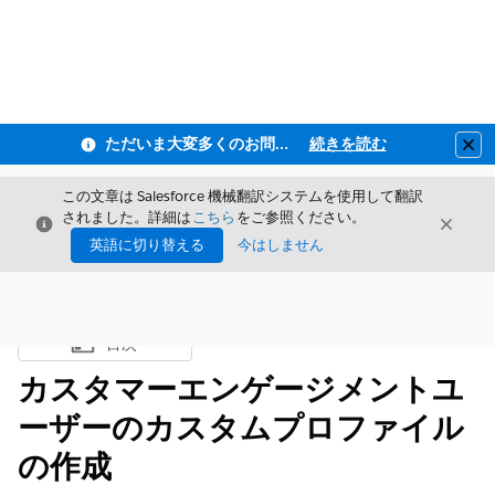
ただいま大変多くのお問い合わせをいただいており、ご連絡までにお時間を頂戴しております
続きを読む
Clo
この文章は Salesforce 機械翻訳システムを使用して翻訳
されました。詳細は
こちら
をご参照ください。
閉じる
閉じ
閉じる
英語に切り替える
今はしません
目次
目次を表示
カスタマーエンゲージメントユ
ーザーのカスタムプロファイル
の作成