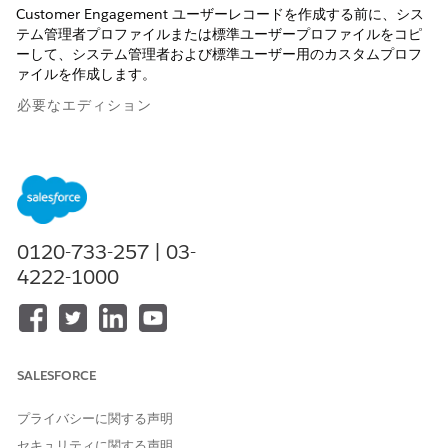
Customer Engagement ユーザーレコードを作成する前に、シス
テム管理者プロファイルまたは標準ユーザープロファイルをコピ
ーして、システム管理者および標準ユーザー用のカスタムプロフ
ァイルを作成します。
必要なエディション
使用可能なインターフェース: Lightning Experience
使用可能なエディション: Life Sciences Cloud、Life Sciences
Cloud for Customer Engagementアドオン ライセンス、Life
Sciences Customer Engagement管理パッケージが付属する
Enterprise
Editionおよび
Unlimited
Edition。
0120-733-257 | 03-
4222-1000
必要なユーザー権限
カスタムプロファイルを作成
「Life Sciences Commercial
する
Admin」権限セットおよび
「Health Cloud Starter」権限
SALESFORCE
セット
プライバシーに関する声明
セキュリティに関する声明