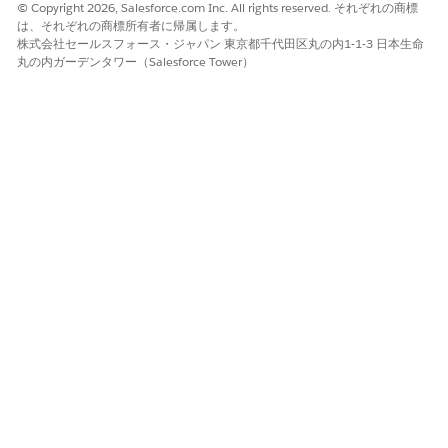
© Copyright 2026, Salesforce.com Inc. All rights reserved. それぞれの商標
含めないでください。
は、それぞれの商標所有者に帰属します。
変更内容を保存します。
株式会社セールスフォース・ジャパン 東京都千代田区丸の内1-1-3 日本生命
上記の手順を繰り返して、モバイル管理者プロファイルを作成
丸の内ガーデンタワー（Salesforce Tower）
します。
ユーザーを追加するには、「
Add Life Sciences Users
(ライフ
サイエンスユーザーの追加)」を参照してください。
ライフサイエンス顧客エンゲージメントのカスタムユーザ
ープロファイルの作成
標準ユーザープロファイルをコピーして、フィールド営業担当者
やメディカルサイエンスリエゾンなどの人格のカスタムプロファ
イルを作成します。
[設定] から、[クイック検索] ボックスを使用して [
プロファイ
ル]
を検索し、選択します。
[標準ユーザー] プロファイルの横にある [
コピー] を
クリック
します。
[プロファイル名] に、ユーザーの組織の命名規則に基づいてユ
ーザープロファイルの名前を入力します。プロファイル名にア
ンダースコアを含めないでください。
「設定・定義を参照する」権限を無効にします。