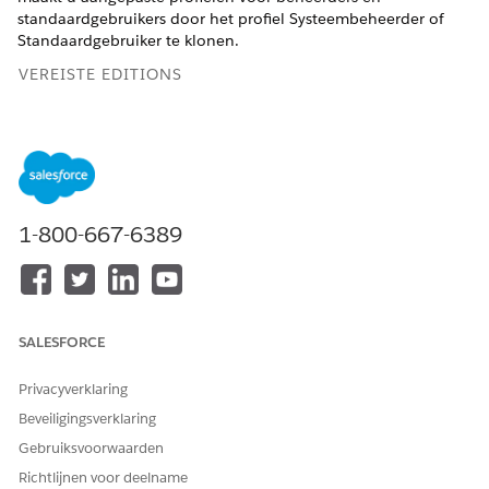
standaardgebruikers door het profiel Systeembeheerder of
Standaardgebruiker te klonen.
VEREISTE EDITIONS
Beschikbaar in: Lightning Experience
Beschikbaar in:
Enterprise
en
Unlimited
Edition met Life
Sciences Cloud, Life Sciences Cloud voor Customer
Engagement Add-on-licentie en het beheerde pakket Life
Sciences Customer Engagement.
1-800-667-6389
VEREISTE GEBRUIKERSMACHTIGINGEN
Aangepaste profielen
Machtigingensets
maken:
Commercieel beheerder Life
SALESFORCE
Sciences en Health Cloud
Starter
Privacyverklaring
Beveiligingsverklaring
Gebruiksvoorwaarden
Richtlijnen voor deelname