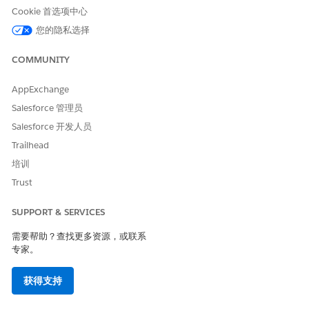
通过复制系统管理员简档，为业务管理员和移动管理员创建自定义
Cookie 首选项中心
简档。然后，创建用户，并将其分配到相关简档。
您的隐私选择
从“设置”中，使用快速查找框搜索并选择
简档
。
单击系统管理员简档旁边的
复制
。
COMMUNITY
在简档名称中，输入名称，例如业务管理员。不要在简档名称中
包含下划线。
AppExchange
保存更改。
Salesforce 管理员
重复上述步骤，创建移动管理员简档。
Salesforce 开发人员
要添加用户，请查看
添加生命科学用户
。
Trailhead
为生命科学客户参与创建自定义用户简档
培训
通过复制标准用户简档，为现场销售代表和医疗科学联络员等角色
Trust
创建自定义简档。
SUPPORT & SERVICES
从“设置”中，使用快速查找框搜索并选择
简档
。
单击标准用户简档旁边的
复制
。
需要帮助？查找更多资源，或联系
在简档名称中，根据贵组织对用户的命名约定，输入用户简档的
专家。
名称。不要在简档名称中包含下划线。
关闭查看设置和配置权限。
获得支持
保存更改。
重复这些步骤，为用户创建更多简档。