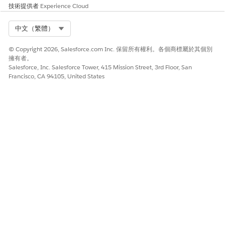
設定檔的名稱。請勿在設定檔名稱中包含底線。
技術提供者
Experience Cloud
關閉「檢視設定和組態」權限。
儲存您的變更。
Select Org
中文（繁體）
重複步驟,為您的使用者建立更多設定檔。
若要新增使用者,請參閱
新增生命科學使用者
。
© Copyright 2026, Salesforce.com Inc. 保留所有權利。各個商標屬於其個別
擁有者。
Salesforce, Inc. Salesforce Tower, 415 Mission Street, 3rd Floor, San
Francisco, CA 94105, United States
此文章是否解決您的問題？
請讓我們知道，以便我們改進！
是
否