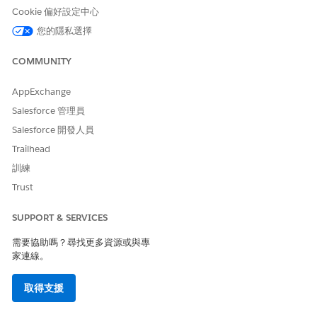
Cookie 偏好設定中心
您的隱私選擇
為生命科學客戶參與建立自訂管理員設定檔
透過複製系統管理員設定檔,為業務管理員和行動管理員建立自訂設
COMMUNITY
定檔。接著建立使用者並將其指派至相關設定檔。
AppExchange
進入「設定」,使用「快速尋找」方塊搜尋並選取「
設定檔
」。
按一下「系統管理員」設定檔旁的「
複製」
。
Salesforce 管理員
在「設定檔名稱」中,輸入名稱,例如「業務管理員」。請勿在設
Salesforce 開發人員
定檔名稱中包含底線。
Trailhead
儲存您的變更。
重複上述步驟以建立 Mobile Admin 設定檔。
訓練
若要新增使用者,請參閱
新增生命科學使用者
。
Trust
為生命科學客戶參與建立自訂使用者設定檔
SUPPORT & SERVICES
透過複製「標準使用者」設定檔,為角色建立自訂設定檔,例如「現場
需要協助嗎？尋找更多資源或與專
銷售代表」和「醫療科學聯繫」。
家連線。
進入「設定」,使用「快速尋找」方塊搜尋並選取「
設定檔
」。
取得支援
按一下「標準使用者」設定檔旁的「
複製」
。
在「設定檔名稱」中,根據您組織的使用者命名慣例,輸入使用者