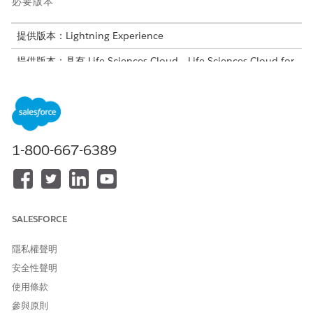
必要版本
提供版本：Lightning Experience
提供版本：具有 Life Sciences Cloud、Life Sciences Cloud for
Customer Engagement 附加元件授權和 Life Sciences
Customer Engagement 受管理封裝的
Enterprise
和
Unlimited
Edition。
所需的使用者權限
1-800-667-6389
建立自訂設定檔:
「Life Sciences 商業管理員」
和 Health Cloud 入門器權限
集
SALESFORCE
隱私權聲明
安全性聲明
Life Sciences Cloud 行動應用程式不支援具有「系統管理
備註
員」設定檔的使用者。請務必使用使用者設定檔存取應用程式,例
使用條款
如「現場銷售代表」或「醫學科學連線」。
參與原則