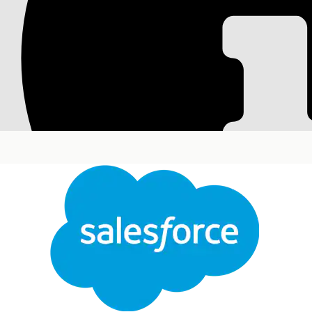
Preparazione dell'or
Dopo aver installato il pacchetto gestito Customer
personalizzati, aggiungendo utenti e assegnando in
personali e tipi di record per le organizzazioni e i
supportare l'accesso alle funzioni di Customer Eng
metadati e i record di metadati di Life Science.
Versioni (Edition) richieste
Disponibile nelle versioni: Lightning Experience
Disponibile in:
Enterprise
Edition e
Unlimited
Edit
pacchetto gestito Life Sciences Customer Engage
Creazione di profili personalizzati per gli utent
Prima di creare record utente Customer Engagement,
Amministratore di sistema o Utente standard.
Aggiunta di utenti Life Sciences
È possibile aggiungere utenti interni di Scienze de