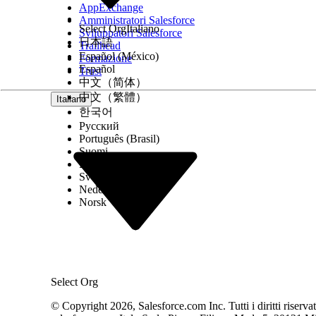
AppExchange
Amministratori Salesforce
Select Org
Italiano
Sviluppatori Salesforce
日本語
Trailhead
Español (México)
Formazione
Español
Trust
中文（简体）
中文（繁體）
Italiano
한국어
Русский
Português (Brasil)
Suomi
Dansk
Svenska
Nederlands
Norsk
Select Org
© Copyright 2026, Salesforce.com Inc. Tutti i diritti riservati.