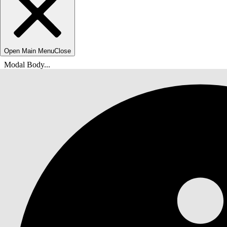
Open Main Menu
Close
Modal Body...
Ti trovi qui:
Guida di Salesforce
Documenti
Scienze della vita Agentforce