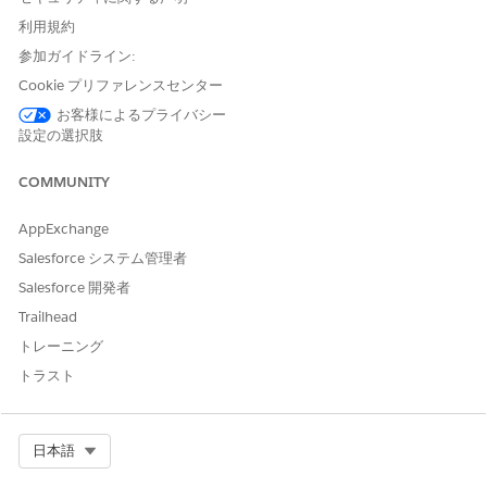
ライフサイエンスユーザーの追加
利用規約
内部ライフサイエンスユーザーは一度に 1 人ずつ追加するこ
とも、最大 10 人のユーザーのバッチで追加することもできま
参加ガイドライン:
す。
Cookie プリファレンスセンター
ライフサイエンスのカスタマーエンゲージメントユーザーへの
お客様によるプライバシー
設定の選択肢
権限セットの割り当て
Life Sciences Cloud for Customer Engagementを使用するに
は、ユーザーに適切な権限セットと権限セット ライセンスが
COMMUNITY
必要です。[設定] の [権限セット] ページには、各権限セット
の説明と、各権限セットに関連する権限セットライセンスが表
AppExchange
示されます。
Salesforce システム管理者
取引先および個人取引先のページレイアウトとレコードタイプ
Salesforce 開発者
の作成
Trailhead
Life Sciences Cloud で作成および管理するヘルスケア組織
トレーニング
(HCO) およびヘルスケア従事者 (HCP) レコードのページレイ
トラスト
アウトとレコードタイプを作成します。
ライフサイエンス商業アプリケーションへのタブの追加
Salesforce 組織の Life Sciences Commercial アプリケーショ
Select Org
日本語
ンには、デフォルトで [ホーム]、[管理コンソール]、[取引先]
タブが表示されます。[カレンダー]、[インテリジェントコン