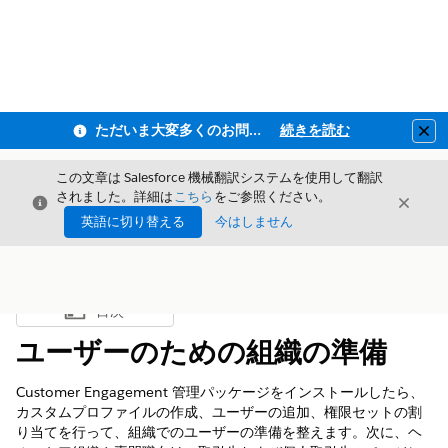
ただいま大変多くのお問い合わせをいただいており、ご連絡までにお時間を頂戴しております
続きを読む
Clo
この文章は Salesforce 機械翻訳システムを使用して翻訳
されました。詳細は
こちら
をご参照ください。
閉じる
閉じ
閉じる
英語に切り替える
今はしません
目次
目次を表示
ユーザーのための組織の準備
Customer Engagement 管理パッケージをインストールしたら、
カスタムプロファイルの作成、ユーザーの追加、権限セットの割
り当てを行って、組織でのユーザーの準備を整えます。次に、ヘ