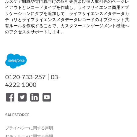
ルスケア組織や専門職向けの取引先および個人取引先のページレ
イアウトとレコードタイプを作成し、ライフサイエンス商用アプ
リケーションにタブを追加して、ライフサイエンスメタデータカ
テゴリとライフサイエンスメタデータレコードのオブジェクト共
有ルールを作成することで、カスタマーエンゲージメント機能へ
のアクセスをサポートします。
必要なエディション
使用可能なインターフェース: Lightning Experience
使用可能なエディション: Life Sciences Cloud、Life Sciences
Cloud for Customer Engagementアドオン ライセンス、Life
0120-733-257 | 03-
Sciences Customer Engagement管理パッケージが付属する
4222-1000
Enterprise
Editionおよび
Unlimited
Edition。
カスタマーエンゲージメントユーザーのカスタムプロファイル
の作成
Customer Engagement ユーザーレコードを作成する前に、
SALESFORCE
システム管理者プロファイルまたは標準ユーザープロファイル
をコピーして、システム管理者および標準ユーザー用のカスタ
プライバシーに関する声明
ムプロファイルを作成します。
セキュリティに関する声明