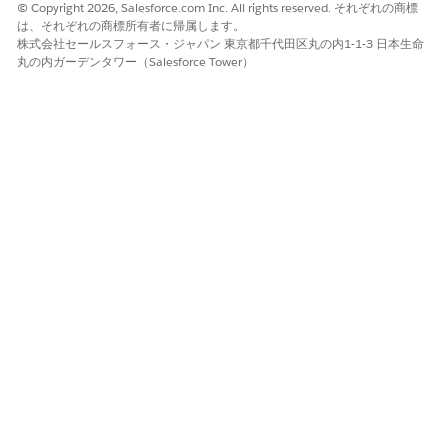
© Copyright 2026, Salesforce.com Inc. All rights reserved. それぞれの商標
テンツ]、[訪問] などのカスタマーエンゲージメントタブをア
は、それぞれの商標所有者に帰属します。
プリケーションに追加します。アプリケーションは、
株式会社セールスフォース・ジャパン 東京都千代田区丸の内1-1-3 日本生命
Customer Engagement 管理パッケージをインストールした
丸の内ガーデンタワー（Salesforce Tower）
後にのみ組織で使用できます。
Life Sciences Cloud向けLightningアプリケーションの作成
Salesforce組織の特定のユーザー プロファイルに合わせてカ
スタマイズされたLightningアプリケーションを作成して、フ
ィールド ユーザーの作業効率を高めます。
ライフサイエンスメタデータオブジェクトの共有ルールの作成
ライフサイエンスメタデータカテゴリとライフサイエンスメタ
データレコードのオブジェクト共有ルールを作成して、カスタ
マーエンゲージメント機能へのアクセスをサポートします。
ユーザー権限による管理コンソールタイルの絞り込み
[ユーザー権限に基づいて管理コンソールタイルを絞り込む] 設
定を有効にして、管理コンソールで必要なタイルのみをユーザ
ーに表示します。この設定は、ライフサイエンスのカスタマー
エンゲージメントの [設定] ページで使用できます。現在、こ
の設定は管理コンソールのすべてのタイルに影響しません。