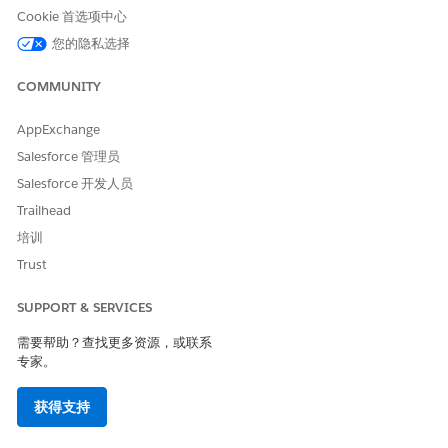
Cookie 首选项中心
创建客户和个人客户页面布局和记录类型
您的隐私选择
为您在 Life Sciences Cloud 中创建和维护的医疗保健组织
(HCO) 和医疗保健专业 (HCP) 记录创建页面布局和记录类型。
COMMUNITY
将选项卡添加到生命科学商业应用程序
默认情况下，Salesforce 组织中的生命科学商业应用程序会显
AppExchange
示主页、管理员控制台和客户选项卡。将客户参与选项卡（例如
Salesforce 管理员
日历、智能内容和访问）添加到应用程序。该应用程序仅在您安
Salesforce 开发人员
装 Customer Engagement 受管软件包后在您的组织中可用。
Trailhead
为 Life Sciences Cloud 创建 Lightning 应用程序
培训
通过创建针对 Salesforce 组织中特定用户简档定制的
Lightning 应用程序，帮助现场用户更高效地工作。
Trust
创建生命科学元数据对象共享规则
SUPPORT & SERVICES
通过为生命科学元数据类别和生命科学元数据记录创建对象共享
规则，支持访问客户参与功能。
需要帮助？查找更多资源，或联系
专家。
获得支持
本文章是否解决您的问题？