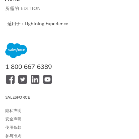
所需的 EDITION
适用于：Lightning Experience
适用于：具有Life Sciences Cloud、Life Sciences Cloud for
Customer Engagement加载项许可证和Life Sciences
Customer Engagement受管软件包的
Enterprise
和
Unlimited
Edition。
为客户参与用户创建自定义简档
1-800-667-6389
在创建客户参与用户记录之前，请通过复制系统管理员或标准用
户简档为管理员和标准用户创建自定义简档。
添加生命科学用户
您可以一次添加一个内部生命科学用户，或批量添加最多 10 个
SALESFORCE
用户。
隐私声明
将权限集分配给生命科学客户参与用户
要使用 Life Sciences Cloud for Customer Engagement，用
安全声明
户需要适当的权限集和权限集许可证。“设置”中的“权限集”页面
使用条款
描述了每个权限集，并显示了与每个权限集相关的权限集许可
参与准则
证。