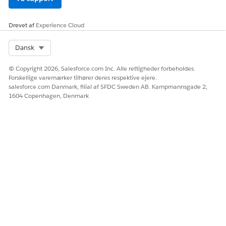
nt-side blev
pluklisteværdier
kanalpluklistevær
filtreres nu
dier ikke filtreret
korrekt.
Drevet af
Experience Cloud
baseret på den
valgte
Select Org
Dansk
registreringstype.
© Copyright 2026, Salesforce.com Inc. Alle rettigheder forbeholdes.
Når en
Problemet er
Forskellige varemærker tilhører deres respektive ejere.
eksempelbegræns
rettet, og de
salesforce.com Danmark, filial af SFDC Sweden AB. Kampmannsgade 2,
ningsskabelon
korrekte
1604 Copenhagen, Denmark
med
meddelelsestekst
advarselstilstand
vises.
blev anvendt, blev
der vist ukorrekte
advarselsmeddele
lsestekst, når
mængden
oversteg grænsen.
Aktivitetsplan
Startsidekompone
Startsiden for
nten
aktivitetsplanen
Aktivitetsplan
er blevet
viser kun
forbedret til at
komponenten
vise en ny
Aktivitetsplaner
statuskomponent