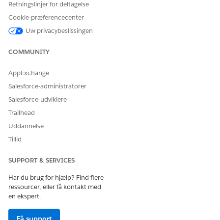
Retningslinjer for deltagelse
Denne fejlretning indeholder rettelser til at sikre, at
Cookie-præferencecenter
funktionerne i Life Sciences Cloud Mobile-appen fungerer
Uw privacybeslissingen
korrekt.
FUNKTION
PROBLEM
BESKRIVELSE
COMMUNITY
Besøgsstyring
Når
Evalueringslogikk
AppExchange
listevisningsfilteret
en for
bruger en værdi
listevisningsfiltere
Salesforce-administratorer
fra et opslagsfelt,
t er blevet rettet
Salesforce-udviklere
returnerer det ikke
til korrekt at
registreringer,
anvende
Trailhead
selvom der findes
betingelser, der
Uddannelse
matchende
refererer til
registreringer.
relaterede
Tillid
opslagsfelter, og
listevisningen
SUPPORT & SERVICES
returnerer nu de
relevante
Har du brug for hjælp? Find flere
matchende
ressourcer, eller få kontakt med
registreringer.
en ekspert.
På en
Problemet er
Besøgsengageme
rettet, og
Få support