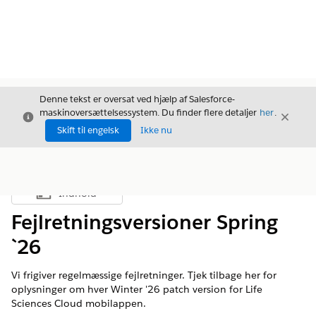
Denne tekst er oversat ved hjælp af Salesforce-
maskinoversættelsessystem. Du finder flere detaljer
her
.
Luk
Luk
Luk
Skift til engelsk
Ikke nu
Indhold
Vis indholdsfortegnelse
Fejlretningsversioner Spring
`26
Vi frigiver regelmæssige fejlretninger. Tjek tilbage her for
oplysninger om hver Winter '26 patch version for Life
Sciences Cloud mobilappen.