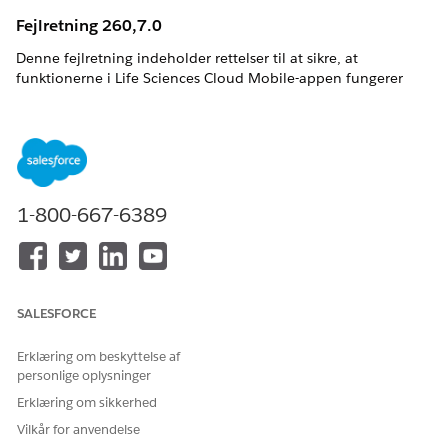
Fejlretning 260,7.0
Denne fejlretning indeholder rettelser til at sikre, at
funktionerne i Life Sciences Cloud Mobile-appen fungerer
korrekt.
FUNKTION
PROBLEM
BESKRIVELSE
Generelt
Lightning Web
Statiske
Components ved
ressourcer
brug af
indlæses nu
1-800-667-6389
platformResource
ensartet i LMR-
Loader til at
komponenter.
indlæse statiske
ressourcer
mislykkedes med
SALESFORCE
en fejl efter
opgradering af
Life Sciences
Erklæring om beskyttelse af
Cloud Mobile-
personlige oplysninger
appen.
Erklæring om sikkerhed
Vilkår for anvendelse
Fejlretning 260.6,0