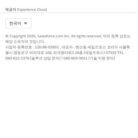
활동 계획
활동 계획 홈 페이
이전의 제품별 활동
지 구성 요소는
계획 구성 요소 외
제공자
Experience Cloud
iPad에 제품별 활동
에 새 활동 계획 진
계획 구성 요소만
행 상황 구성 요소
Select Org
한국어
표시합니다.
를 표시하도록 활동
계획 홈페이지가 개
© Copyright 2026, Salesforce.com Inc. All rights reserved. 여러 등록 상표는
선되었습니다.
해당 소유자의 것입니다.
사업자 등록번호 : 120-86-92851 , 대표자 : 벤슨웡 세일즈포스 코리아 서울특
데이터 변경 요청
데이터 변경 요청
이 문제는 DCR 레
별시 영등포구 여의대로 108, 파크원타워2 28층 (세일즈포스) 07335 TEL :
(DCR) 삽입은 필드
코드가 성공적으로
080-822-1378 (솔루션 상담 문의) | 080-805-9651 (기술 지원 문의)
가 수정되지 않은
생성되도록 DCR 생
경우에도
성 시 불필요한 내
operationType 및
부 권한 확인을 제
dataChangeInfor
거하여 해결됩니다.
mation과 같은 필
드에 대한 필드 수
준 권한 확인으로
인해 실패했습니다.
고급 검색
필드 집합에서 올바
레코드 유형 확인
르게 구성되어 있어
논리를 업데이트하
도 HCO 계정의 고
여 HCO 계정이 특
급 검색 창에 이름
정 레코드 유형에
필드가 누락되었습
올바르게 매핑되도