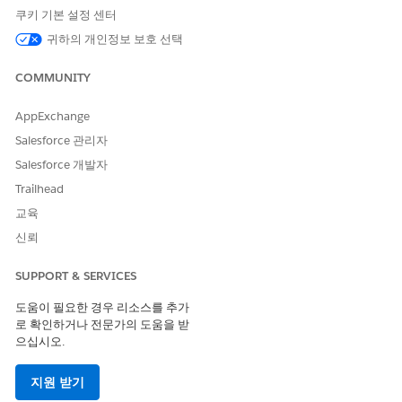
조회 필드의 값을
가 논리가 관련 조
쿠키 기본 설정 센터
사용하는 경우 일치
회 필드를 참조하는
귀하의 개인정보 보호 선택
하는 레코드가 있는
조건을 올바르게 적
경우에도 레코드를
용하도록 수정되었
반환하지 않습니다.
으며 이제 목록 보
COMMUNITY
기에서 적절한 일치
하는 레코드를 반환
AppExchange
합니다.
Salesforce 관리자
방문 참여 페이지에
문제는 해결되었으
Salesforce 개발자
서 채널 선택 목록
며 이제 선택 목록
Trailhead
값은 선택한 레코드
값이 올바르게 필터
유형을 기반으로 필
링됩니다.
교육
터링되지 않았습니
신뢰
다.
SUPPORT & SERVICES
경고 모드가 포함된
문제를 해결하고 올
샘플 제한 템플릿이
바른 메시지 텍스트
도움이 필요한 경우 리소스를 추가
적용되면 수량이 제
가 표시됩니다.
로 확인하거나 전문가의 도움을 받
한을 초과하면 잘못
으십시오.
된 경고 메시지 텍
스트가 표시되었습
니다.
지원 받기