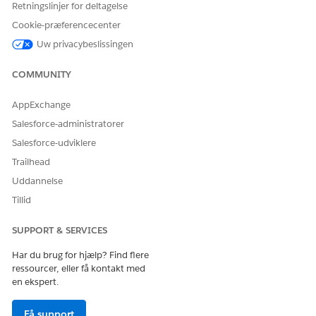
Da konfiguration af forretningsprocesser kræver en dyb
Retningslinjer for deltagelse
forståelse af mobilappadfærd, kombinerer mange
Cookie-præferencecenter
organisationer forretningsadministrator- og
Uw privacybeslissingen
mobiladministratoransvar.
COMMUNITY
Systemadministrator
En systemadministrator administrerer den tekniske
AppExchange
infrastruktur og indstillinger for hele platformen.
Salesforce-administratorer
Nøgleansvar
Salesforce-udviklere
Konfigurer områdestruktur og tildelingsregler ved brug af
Trailhead
Områdestyring
Uddannelse
Administrer sikkerhed, overensstemmelseskontrol og
Tillid
Einstein Trust Layer
Klargør brugere, og tildel licenser
SUPPORT & SERVICES
Overvåg dataintegrationer ved brug af MuleSoft
Overvåg systemtilstand og batchjobpræstation
Har du brug for hjælp? Find flere
ressourcer, eller få kontakt med
Forretningsadministrator
en ekspert.
En forretningsadministrator konfigurerer kommercielle
Få support