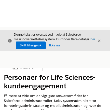
Denne tekst er oversat ved hjælp af Salesforce-
maskinoversættelsessystem. Du finder flere detaljer
her
.
Luk
Luk
Luk
Skift til engelsk
Ikke nu
Indhold
Vis indholdsfortegnelse
Personaer for Life Sciences-
kundeengagement
Få mere at vide om de vigtigste ansvarsområder for
Salesforce-administratorroller, f.eks. systemadministrator,
forretningsadministrator og mobiladministrator, og hvor de