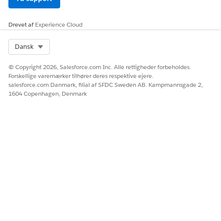
processer og felthandlinger til at justere med brandstrategien.
Nøgleansvar
Drevet af
Experience Cloud
Definer produkthierarkier, nøglemeddelelser og
reklamebegrænsninger
Select Org
Dansk
Tildel konti til områder ved brug af geografiske,
kontobaserede eller tilknyttede regler
© Copyright 2026, Salesforce.com Inc. Alle rettigheder forbeholdes.
Opsæt aktivitetsplaner med produktkanalkontomål
Forskellige varemærker tilhører deres respektive ejere.
Konfigurer besøgstyper, eksempelgrænser og
salesforce.com Danmark, filial af SFDC Sweden AB. Kampmannsgade 2,
1604 Copenhagen, Denmark
indholdsdistribution
Administrer samtykkepræferencer og
feltmeddelelsesskabeloner
Opret planlægningsskabeloner og vurderingsopgaver for
nøglekontoadministration
Mobiladministrator
En mobiladministrator vedligeholder mobilappen for at
understøtte feltbrugerens daglige handlinger.
Nøgleansvar
Tildel mobile sidelayouts ved brug af Lightning App-