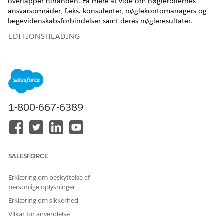
overlapper hinanden. Få mere at vide om nøglerollernes
ansvarsområder, f.eks. konsulenter, nøglekontomanagers og
lægevidenskabsforbindelser samt deres nøgleresultater.
EDITIONSHEADING
Tilgængelig i: Lightning Experience
Tilgængelig i:
Enterprise
og
Unlimited
Edition med Life
Sciences Cloud, Life Sciences Cloud for Customer
Engagement-tilføjelsesprogramlicens og den
1-800-667-6389
administrerede pakke Life Sciences Customer Engagement.
Administratorpersonaer
Tre Salesforce-administratorroller administrerer forskellige
SALESFORCE
aspekter af Life Sciences Cloud for kundeengagement.
Her er typerne af kundeengagementadministratorpersonaer.
Erklæring om beskyttelse af
personlige oplysninger
Systemadministrator
Forretningsadministrator
Erklæring om sikkerhed
Mobiladministrator
Vilkår for anvendelse