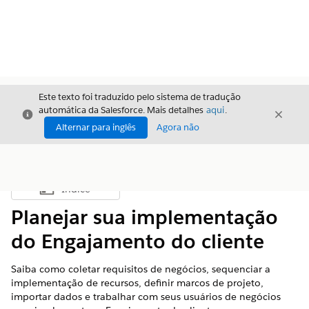
Este texto foi traduzido pelo sistema de tradução
automática da Salesforce. Mais detalhes
aqui
.
Fechar
Fecha
Fechar
Alternar para inglês
Agora não
Índice
Mostrar índice
Planejar sua implementação
do Engajamento do cliente
Saiba como coletar requisitos de negócios, sequenciar a
implementação de recursos, definir marcos de projeto,
importar dados e trabalhar com seus usuários de negócios