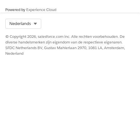
mogelijk maken.
Powered by
Experience Cloud
Wat u kunt doen met Data 360
HCP-profielen verrijken met externe voorschrijfgegevens
Select Org
Nederlands
en affiliaties
Betrokkenheidshistorie combineren tussen commerciële
© Copyright 2026, salesforce.com inc. Alle rechten voorbehouden. De
en medische teams
diverse handelsmerken zijn eigendom van de respectieve eigenaren.
SFDC Netherlands BV, Gustav Mahlerlaan 2970, 1081 LA, Amsterdam,
Power Agentforce aanbevelingen met volledige
Nederland
accountcontext
Ongestructureerde inhoud analyseren (documenten,
audiotranscripties, video's)
Query uitvoeren op gegevens die gebruikmaken van zero-
copy architectuur
Hoe veldteams Data 360 gebruiken
ROL
EXAMPLE
Verkoopvertegenwoordigers
Krijg toegang tot verrijkte
HCP-profielen met
voorschrijfpatronen en
publicatiehistorie