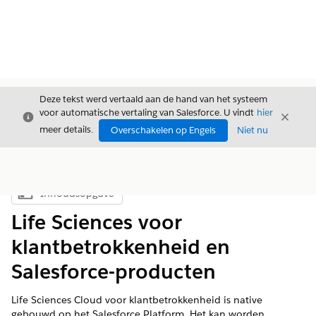
Deze tekst werd vertaald aan de hand van het systeem
voor automatische vertaling van Salesforce. U vindt
hier
Sluiten
Sluite
Sluiten
meer details.
Overschakelen op Engels
Niet nu
Inhoudsopgave
Inhoudsopgave weergeven
Life Sciences voor
klantbetrokkenheid en
Salesforce-producten
Life Sciences Cloud voor klantbetrokkenheid is native
gebouwd op het Salesforce Platform. Het kan worden