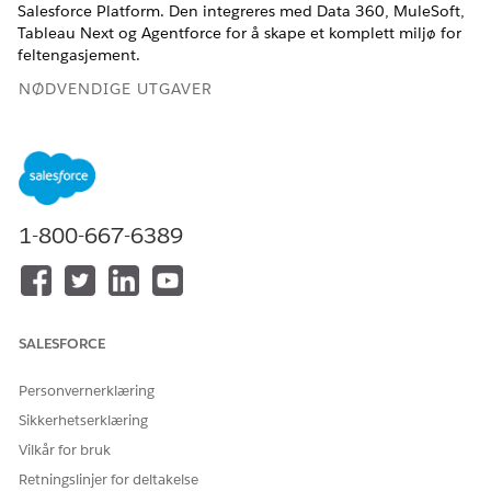
Salesforce Platform. Den integreres med Data 360, MuleSoft,
Tableau Next og Agentforce for å skape et komplett miljø for
feltengasjement.
NØDVENDIGE UTGAVER
Tilgjengelig i Lightning Experience
Tilgjengelig i
Enterprise
og
Unlimited
Edition med Life
Sciences Cloud-lisens, Life Sciences Cloud for Customer
Engagement-tillegg og den administrerte pakken Life
1-800-667-6389
Sciences Customer Engagement.
Salesforce Platform
Life Sciences Cloud for Customer Engagement utvider
SALESFORCE
standard Salesforce-objekter som Konto, Besøk, Område,
Undersøkelser og Vurderinger med livsvitenskapspesifikke
Personvernerklæring
funksjoner. Resultatet er at Life Sciences Cloud for Customer
Engagement arver plattformfordeler.
Sikkerhetserklæring
Vilkår for bruk
Plattformfordeler
Retningslinjer for deltakelse
AI-integrering via Einstein og Agentforce