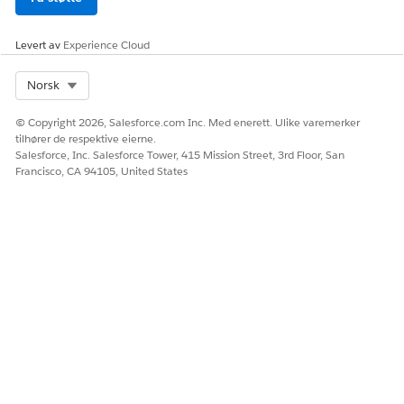
Forbedre HCP-profiler med eksterne foreskrivelsesdata og
tilknytninger
Forene engasjementshistorikk på tvers av kommersielle og
Levert av
Experience Cloud
medisinske team
Power Agentforce med full kontokontekst
Select Org
Norsk
Analysere ustrukturert innhold (dokumenter, lydavskrifter,
videoer)
© Copyright 2026, Salesforce.com Inc. Med enerett. Ulike varemerker
Spørre data på plass som bruker nullkopieringsarkitektur
tilhører de respektive eierne.
Salesforce, Inc. Salesforce Tower, 415 Mission Street, 3rd Floor, San
Feltteam bruker Data 360
Francisco, CA 94105, United States
ROLE
EXAMPLE
Selgere
Få tilgang til forbedrede
HCP-profiler med
foreskrivende mønstre og
publiseringshistorikk
Viktige kontoansvarlige
Vise flere
interessentrelasjoner på
tvers av komplekse
institusjonelle kontoer
Medisinsk vitenskap-
utføre vitenskapelig