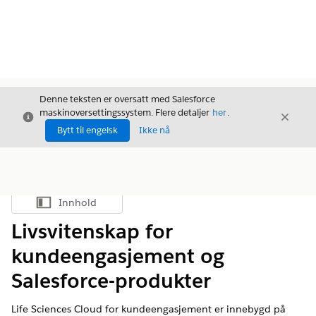
Denne teksten er oversatt med Salesforce
maskinoversettingssystem. Flere detaljer
her
.
Avslutt
Avslut
Avslutt
Bytt til engelsk
Ikke nå
Innhold
Vis innholdsfortegnelse
Livsvitenskap for
kundeengasjement og
Salesforce-produkter
Life Sciences Cloud for kundeengasjement er innebygd på