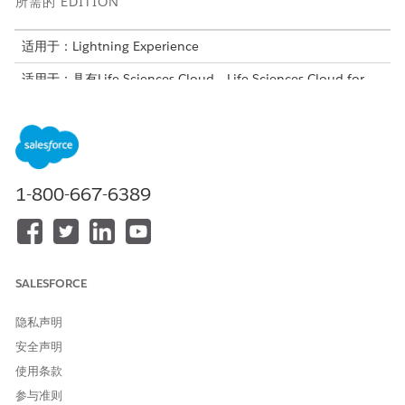
所需的 EDITION
适用于：Lightning Experience
适用于：具有Life Sciences Cloud、Life Sciences Cloud for
Customer Engagement加载项许可证和Life Sciences
Customer Engagement受管软件包的
Enterprise
和
Unlimited
Edition。
Salesforce Platform
1-800-667-6389
Life Sciences Cloud for Customer Engagement 通过特定于生命
科学的功能扩展了标准 Salesforce 对象，例如客户、走访、区域、
调查和评估。因此，适用于客户参与的 Life Sciences Cloud 会继
承平台优势。
SALESFORCE
平台优势
通过 Einstein 和 Agentforce 进行 AI 集成
隐私声明
企业安全和合规控制 (GDPR、GxP)
安全声明
具有离线功能的移动优先架构
使用条款
使用 Lightning 应用程序生成器和 Lightning Web 组件进行低
代码配置
参与准则