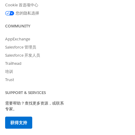
与 Sales Cloud、Service Cloud 和 Marketing Cloud 的生态
Cookie 首选项中心
系统连接
您的隐私选择
本地架构为何重要
COMMUNITY
本地平台架构意味着 Life Sciences Cloud for Customer
Engagement 会自动继承 Salesforce 创新，例如 Einstein Trust
AppExchange
层、Agentforce 更新、安全补丁和移动功能，而无需自定义集成工
作。
Salesforce 管理员
Salesforce 开发人员
适用于生命科学的 Data 360
Trailhead
Data 360 通过连接内部系统、第三方数据提供商和非结构化内容来
培训
创建统一的 HCP 和 HCO 简档，所有这些都支持 AI 见解和个性化
Trust
参与。
您可以使用 Data 360 做什么
SUPPORT & SERVICES
使用外部处方数据和关联丰富 HCP 简档
需要帮助？查找更多资源，或联系
统一商业和医疗团队的参与历史
专家。
通过完整的客户上下文支持 Agentforce 推荐
分析非结构化内容（文档、音频脚本、视频）
获得支持
使用零复制架构查询现有数据