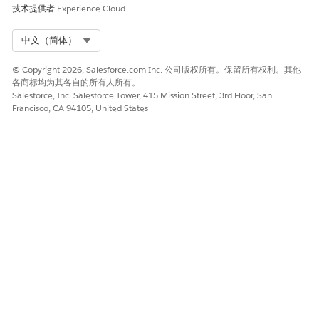
现场团队如何使用 Data 360
技术提供者
Experience Cloud
角色
示例
Select Org
中文（简体）
销售代表
访问包含处方模式和发布历史
© Copyright 2026, Salesforce.com Inc. 公司版权所有。保留所有权利。其他
的丰富 HCP 简档
各商标均为其各自的所有人所有。
Salesforce, Inc. Salesforce Tower, 415 Mission Street, 3rd Floor, San
重要客户经理
查看复杂机构客户的多方利益
Francisco, CA 94105, United States
相关者关系
医疗科学联络
进行科学参与并响应医疗信息
请求
现场经理
确定 HCP 的研究兴趣、临床试
验参与和大会活动
商业运营
通过实时活动和目标跟踪分析
区域绩效
零复制架构
Data 360 查询数据所在的位置，而不是将其复制到 Salesforce
中。这降低了成本，维护了合规性，并提供了对当前信息的实时访
问。