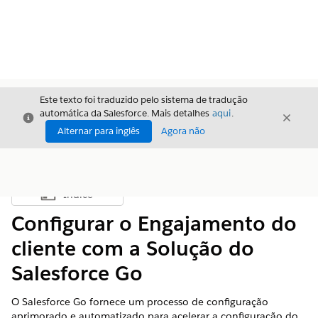
Este texto foi traduzido pelo sistema de tradução
automática da Salesforce. Mais detalhes
aqui
.
Fechar
Fecha
Fechar
Alternar para inglês
Agora não
Índice
Mostrar índice
Configurar o Engajamento do
cliente com a Solução do
Salesforce Go
O Salesforce Go fornece um processo de configuração
aprimorado e automatizado para acelerar a configuração do