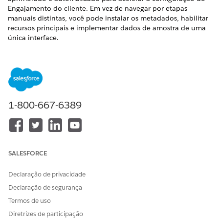
Engajamento do cliente. Em vez de navegar por etapas
manuais distintas, você pode instalar os metadados, habilitar
recursos principais e implementar dados de amostra de uma
única interface.
EDIÇÕES OBRIGATÓRIAS
Disponível em: Lightning Experience
Disponível em: Edições
Enterprise
e
Unlimited
com a
licença Life Sciences Cloud, o complemento Life Sciences
1-800-667-6389
Cloud para Engajamento do cliente e o pacote gerenciado
Engajamento do cliente das ciências da vida.
Pré-requisito
SALESFORCE
Antes de configurar o Engajamento do cliente usando o
Salesforce Go,
instale o pacote gerenciado Engajamento do
Declaração de privacidade
cliente
.
Declaração de segurança
Na página Configuração de engajamento do cliente da
Termos de uso
Agentforce Life Sciences, você pode escolher entre opções de
Diretrizes de participação
configuração adaptadas às suas necessidades organizacionais.