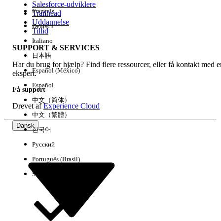
Salesforce-udviklere
Français
Trailhead
Experience
Uddannelse
Deutsch
Tillid
Italiano
SUPPORT & SERVICES
日本語
Har du brug for hjælp? Find flere ressourcer, eller få kontakt med e
Ryd alle
Udført
Español (México)
ekspert.
Español
Få support
中文（简体）
Drevet af
Experience Cloud
中文（繁體）
Dansk
한국어
Русский
Português (Brasil)
Suomi
Ingen resultater