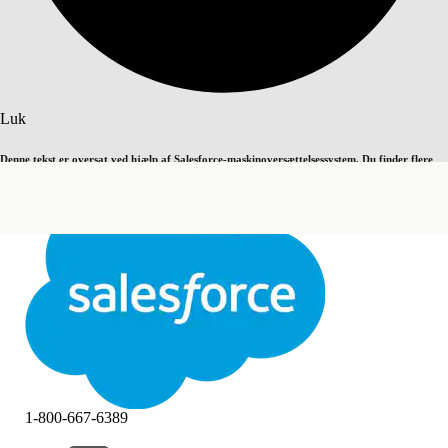
Søg
Luk
Denne tekst er oversat ved hjælp af Salesforce-maskinoversættelsessystem. Du finder flere
Skift til engelsk
Ikke nu
detaljer
her
.
Luk
Luk
1-800-667-6389