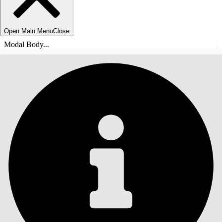
Open Main Menu
Close
Modal Body...
INDHOLD
Søg
Vis indholdsfortegnelse
Indhold