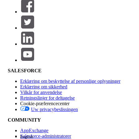
Filtrer efter (0)
VÆLG FILTRE
Tilføj
Produktområde
Funktionspåvirkning
SALESFORCE
Erklæring om beskyttelse af personlige oplysninger
Erklæring om sikkerhed
Vilkår for anvendelse
Retningslinjer for deltagelse
Cookie-præferencecenter
Uw privacybeslissingen
Version
COMMUNITY
AppExchange
Salesforce-administratorer
English