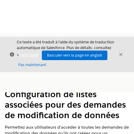
Ce texte a été traduit à l’aide du système de traduction
automatique de Salesforce. Plus de détails, consultez
Fermer
Ferme
<
cette page
.
Basculer vers la page en anglais
Fermer
Pas maintenant
Table des
Afficher la table des matières
matières
Configuration de listes
associées pour des demandes
de modification de données
Permettez aux utilisateurs d'accéder à toutes les demandes de
modification des données qu'ils ont créées pour un