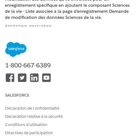
enregistrement spécifique en ajoutant le composant Sciences
de la vie - Liste associée à la page d'enregistrement Demande
de modification des données Sciences de la vie.
ÉDITIONS REQUISES
Disponible avec : Lightning Experience
Disponible avec : les éditions
Enterprise
et
Unlimited
avec
Life Sciences Cloud, la licence complémentaire Life
Sciences Cloud pour Customer Engagement et le package
1-800-667-6389
géré Life Sciences Customer Engagement.
AUTORISATIONS UTILISATEUR REQUISES
Pour configurer les
Administrateur commercial
SALESFORCE
fonctionnalités et les objets
des sciences de la vie
Demande de modification
Déclaration de confidentialité
OU
des données :
Déclaration relative à la sécurité
Gestion des comptes clés
Conditions d’utilisation
des sciences de la vie
Directives de participation