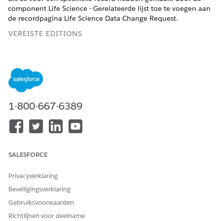
component Life Science - Gerelateerde lijst toe te voegen aan
de recordpagina Life Science Data Change Request.
VEREISTE EDITIONS
Beschikbaar in: Lightning Experience
Beschikbaar in:
Enterprise
en
Unlimited
Edition met Life
Sciences Cloud, Life Sciences Cloud voor Customer
Engagement Add-on-licentie en het beheerde pakket Life
Sciences Customer Engagement.
1-800-667-6389
VEREISTE GEBRUIKERSMACHTIGINGEN
Voorzieningen en objecten
Commercieel beheerder
van
voor Life Sciences
SALESFORCE
Gegevenswijzigingsverzoek
OR
instellen en configureren:
Privacyverklaring
Life Sciences Key Account
Beveiligingsverklaring
Management (Belangrijkste
Gebruiksvoorwaarden
accountbeheer voor
levenswetenschappen)
Richtlijnen voor deelname