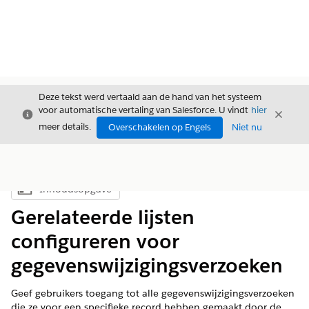
Deze tekst werd vertaald aan de hand van het systeem
voor automatische vertaling van Salesforce. U vindt
hier
Sluiten
Sluite
Sluiten
meer details.
Overschakelen op Engels
Niet nu
Inhoudsopgave
Inhoudsopgave weergeven
Gerelateerde lijsten
configureren voor
gegevenswijzigingsverzoeken
Geef gebruikers toegang tot alle gegevenswijzigingsverzoeken
die ze voor een specifieke record hebben gemaakt door de