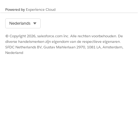
standard:lead_list.
Powered by
Experience Cloud
Als u overeenkomende recordId van Verzoeken om
gegevenswijziging wilt weergeven in de component,
Select Org
Nederlands
geeft u deze WHERE-clausule op in SOQL-indeling:
DataChangeRecordIdentifier='{recordId}'.
© Copyright 2026, salesforce.com inc. Alle rechten voorbehouden. De
Als u het aantal records in de lijstkoptekst wilt
diverse handelsmerken zijn eigendom van de respectieve eigenaren.
weergeven, selecteert u Recordtelling tonen.
SFDC Netherlands BV, Gustav Mahlerlaan 2970, 1081 LA, Amsterdam,
Nederland
Verwijder de waarden die zijn
BELANGRIJK
opgegeven voor velden zoals API-naam van
actiehandler en API-naam van nieuwe actiehandler.
Sla uw wijzigingen op.
HEEFT DIT ARTIKEL UW PROBLEEM OPGELOST?