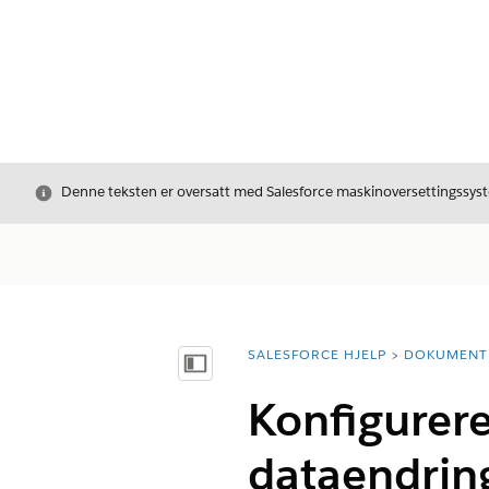
Avslutt
Denne teksten er oversatt med Salesforce maskinoversettingssyste
SALESFORCE HJELP
DOKUMENT
Du er her:
Vis innholdsfortegnelse
Konfigurere 
dataendrin