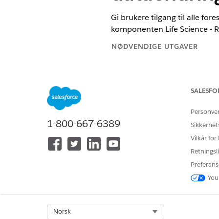
Gi brukere tilgang til alle fo
komponenten Life Science - Re
NØDVENDIGE UTGAVER
Tilgjengelig i Lightning Experie
Tilgjengelig i
Enterprise
og
Unli
SALESFO
den administrerte pakken Life
Personve
1-800-667-6389
Sikkerhet
For å konfigurere funksjoner og 
Vilkår for
dataendring:
Retningsli
Preferans
You
Søk etter og velg
Lightning-a
Redigere en postside.
Select Org
Norsk
Søk i komponentlisten for Re