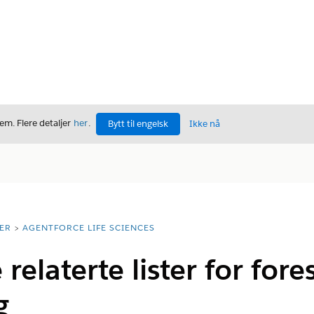
m. Flere detaljer
her
.
Bytt til engelsk
Ikke nå
ER
AGENTFORCE LIFE SCIENCES
relaterte lister for for
g