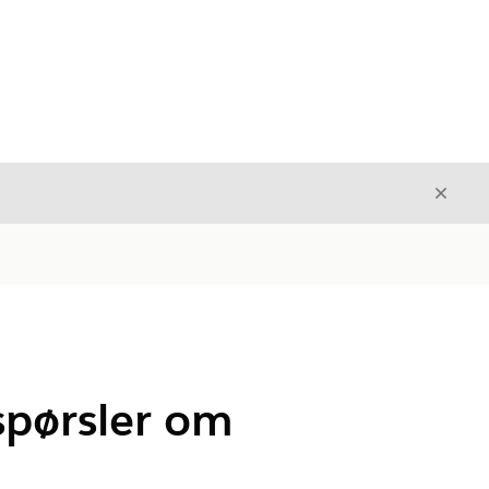
Avslut
Avslutt
espørsler om