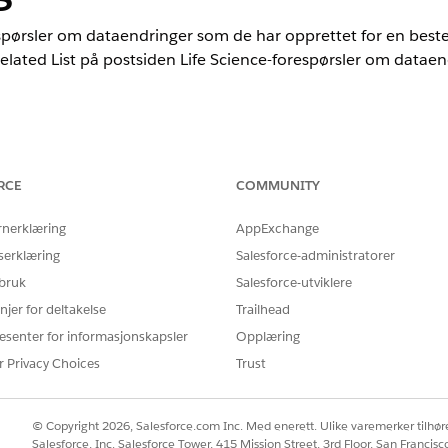
respørsler om dataendringer som de har opprettet for en beste
lated List på postsiden Life Science-forespørsler om dataen
nce
mited
Edition med Life Sciences Cloud-lisens, Life Sciences Cloud 
RCE
COMMUNITY
 Sciences Customer Engagement.
rnerklæring
AppExchange
NØDVENDIG BRUKERTILLATELSE
serklæring
Salesforce-administratorer
objekter for forespørsler om
Commercial Admin Life Sc
 bruk
Salesforce-utviklere
njer for deltakelse
Trailhead
ELLER
esenter for informasjonskapsler
Opplæring
Nøkkelkontobehandling i L
r Privacy Choices
Trust
ppbygger
i Hurtigsøk-feltet i Oppsett.
© Copyright 2026, Salesforce.com Inc. Med enerett. Ulike varemerker tilhøre
latert liste, og dra deretter komponenten
Relatert liste – Livsvitens
Salesforce, Inc. Salesforce Tower, 415 Mission Street, 3rd Floor, San Francis