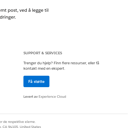
mt post, ved å legge til
dringer.
for Customer Engagement-tillegg og
SUPPORT & SERVICES
Trenger du hjelp? Finn flere ressurser, eller få
kontakt med en ekspert.
iences
Få støtte
Levert av
Experience Cloud
ife Sciences
r de respektive eierne.
kap
til postsidens Relatert-fane.
co, CA 94105, United States