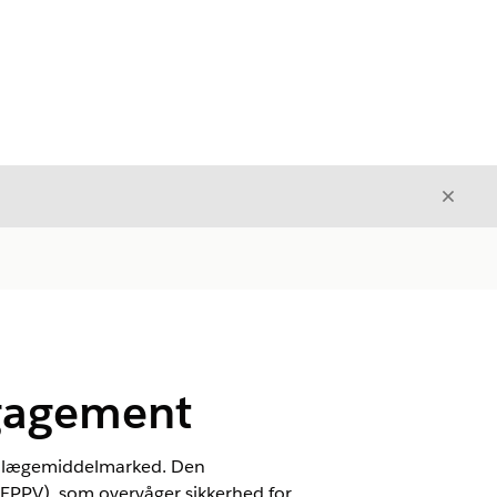
Luk
Luk
gagement
e lægemiddelmarked. Den
(EPPV), som overvåger sikkerhed for