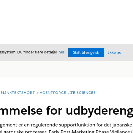
ssystem. Du finder flere detaljer
her
.
Skift til engelsk
Ikke nu
ELINKTEXTSHORT
AGENTFORCE LIFE SCIENCES
emmelse for udbyderen
gement er en regulerende supportfunktion for det japansk
ligatoriske processer: Early Post-Marketing Phase Vigilance 