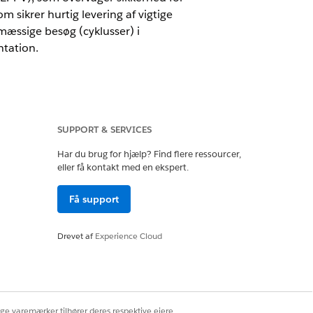
 sikrer hurtig levering af vigtige
mæssige besøg (cyklusser) i
ntation.
SUPPORT & SERVICES
ustomer Engagement-
Har du brug for hjælp? Find flere ressourcer,
eller få kontakt med en ekspert.
Få support
kombinationer) gælder ikke for
 droppeeksempler og definerer ikke de
Drevet af
Experience Cloud
 fra en nøglehandlingsplan for
mentoverensstemmelse fra ethvert andet
ige varemærker tilhører deres respektive ejere.