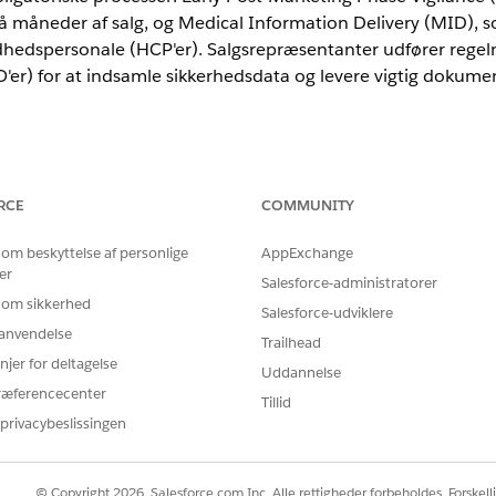
å måneder af salg, og Medical Information Delivery (MID), som
dhedspersonale (HCP'er). Salgsrepræsentanter udfører regel
er) for at indsamle sikkerhedsdata og levere vigtig dokume
nce
RCE
COMMUNITY
imited
Edition med Life Sciences Cloud, Life Sciences Cloud for C
n administrerede pakke Life Sciences Customer Engagement.
 om beskyttelse af personlige
AppExchange
er
Salesforce-administratorer
med brug af compliance for udbyderengagement
 om sikkerhed
Salesforce-udviklere
der dem, der er defineret på områdeniveau (konto-område-produkt
r anvendelse
Trailhead
ement. Salesforce bruger produktbegrænsninger til at kontrollere
njer for deltagelse
Uddannelse
r kontooverensstemmelse.
ræferencecenter
verensstemmelse skal være knyttet til et besøg.
Tillid
privacybeslissingen
adskiller en handlingsplan for udbyderengagementoverensstemmelse
dlingsprogram adskiller et behandlingsprogram for udbyderengage
© Copyright 2026, Salesforce.com Inc. Alle rettigheder forbeholdes. Forskell