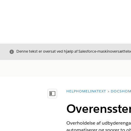
Luk
Denne tekst er oversat ved hjælp af Salesforce-maskinoversættelse
HELPHOMELINKTEXT
DOCSHOM
breadcrumbDescription
Vis indholdsfortegnelse
Overensst
Overholdelse af udbyderenga
automatiserer og sporer to ob