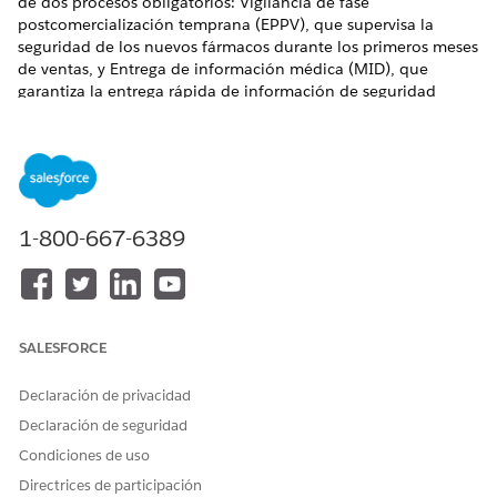
de dos procesos obligatorios: Vigilancia de fase
postcomercialización temprana (EPPV), que supervisa la
seguridad de los nuevos fármacos durante los primeros meses
de ventas, y Entrega de información médica (MID), que
garantiza la entrega rápida de información de seguridad
urgente a profesionales sanitarios (HCP). Los representantes
de ventas realizan visitas periódicas (ciclos) a organizaciones
de cuidados sanitarios (HCO) para recopilar datos de
seguridad y entregar documentación crítica.
EDICIONES NECESARIAS
1-800-667-6389
Disponible en: Lightning Experience
Disponible en: Ediciones
Enterprise
y
Unlimited
con
licencia Life Sciences Cloud, Life Sciences Cloud para
Customer Engagement Add-on y el paquete gestionado Life
SALESFORCE
Sciences Customer Engagement.
Declaración de privacidad
Consideraciones para el uso del cumplimiento de
Declaración de seguridad
implicación de proveedores
Condiciones de uso
Las restricciones de productos, incluyendo las definidas a
Directrices de participación