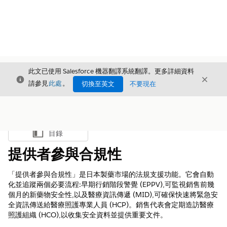
此文已使用 Salesforce 機器翻譯系統翻譯。更多詳細資料
結束
結束
結束
請參見
此處
。
切換至英文
不要現在
目錄
顯示目錄
提供者參與合規性
「提供者參與合規性」是日本製藥市場的法規支援功能。它會自動
化並追蹤兩個必要流程:早期行銷階段警覺 (EPPV),可監視銷售前幾
個月的新藥物安全性,以及醫療資訊傳遞 (MID),可確保快速將緊急安
全資訊傳送給醫療照護專業人員 (HCP)。銷售代表會定期造訪醫療
照護組織 (HCO),以收集安全資料並提供重要文件。