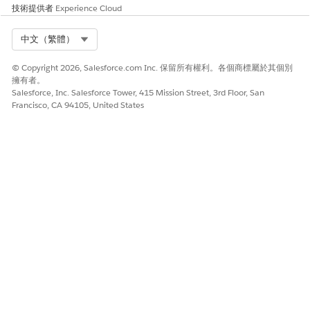
技術提供者
Experience Cloud
使用這些週期來記錄新啟動的觀察值。
設定提供者參與合規性
Select Org
中文（繁體）
啟用並設定此功能,讓您的組織為提供者參與合規做好準備。
© Copyright 2026, Salesforce.com Inc. 保留所有權利。各個商標屬於其個別
產生提供者參與合規週期
擁有者。
Salesforce 會根據在相關聯的照護計畫和規範範範本中定義的
Salesforce, Inc. Salesforce Tower, 415 Mission Street, 3rd Floor, San
組態產生規範週期。
Francisco, CA 94105, United States
執行提供者參與合規造訪
追蹤您所指派區域範圍內的帳戶合規性。使用帳戶的色彩編碼合
規性清單,以確保您不會遺漏任何必要週期。
此文章是否解決您的問題？
請讓我們知道，以便我們改進！
是
否