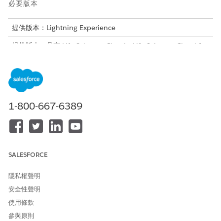
必要版本
提供版本：Lightning Experience
提供版本：具有 Life Sciences Cloud、Life Sciences Cloud for
Customer Engagement 附加元件授權和 Life Sciences
Customer Engagement 受管理封裝的
Enterprise
和
Unlimited
Edition。
使用提供者參與合規性的考量事項
1-800-667-6389
產品限制,包括在區域範圍層級 (帳戶—區域範圍—產品組合) 中定
義的產品限制,不適用於提供者參與合規性。Salesforce 使用產
品限制來控制捨棄範例,且不定義要監視的帳戶,以瞭解帳戶合規
性。
SALESFORCE
帳戶合規性的評估工作必須與造訪相關聯。
「動作計畫」中的「類型」欄位會區分提供者參與合規性動作計
隱私權聲明
畫與關鍵帳戶管理員動作計畫。
照護計畫的「種類」欄位會區分提供者參與照護計畫與其他任何
安全性聲明
照護計畫。
使用條款
在行動裝置上,自訂索引標籤會顯示「帳戶合規性」元件和相關
參與原則
記錄。您無法自訂「帳戶合規性」索引標籤。