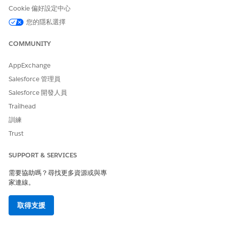
Cookie 偏好設定中心
標準「動作計畫」物件用於帳戶合規性。因此,您會在網路和行
動裝置上看見標準「動作計畫」索引標籤。您無法在行動裝置上
您的隱私選擇
隱藏「動作計畫」索引標籤。
沒有驗證可限制「提供者參與合規性週期」記錄的手動狀態更
COMMUNITY
新。您可以透過限制銷售代表的「提供者參與合規性週期」索引
標籤可視性來控制這些記錄的存取權。
AppExchange
當提供者參與合規性正在進行中時,建議您避免移轉至
Salesforce 管理員
Agentforce Life Sciences Cloud。不過,如果您必須移轉,則會
Salesforce 開發人員
從舊版系統移轉目前提供者參與合規性資料,例如照護計畫、照
護計畫產品、動作計畫。移轉期間,系統驗證和限制建立或更新
Trailhead
提供者參與合規性資料的觸發處理常式會被忽略,以便成功載入
訓練
資料。
Trust
解除鎖定造訪不會自動將造訪狀態更新為「進行中」。您可以設
定記錄觸發流程,在解除鎖定時更新造訪狀態。
SUPPORT & SERVICES
提供者參與合規性詞彙
需要協助嗎？尋找更多資源或與專
在您深入瞭解提供者參與合規性的組態前,請先熟悉功能的命
家連線。
名。瞭解常用於描述提供者參與合規性的詞彙,包括在整個功能
生命週期中使用的術語。
取得支援
提供者參與合規性工作流程
提供者參與合規性是指產生合規性週期以監視新啟動產品,然後