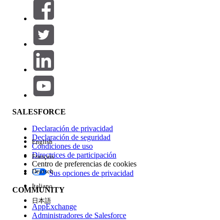
Filtros (0)
SELECCIONAR FILTROS
Agregar
Área de productos
Repercusión de función
SALESFORCE
Declaración de privacidad
Declaración de seguridad
English
Condiciones de uso
Directrices de participación
Français
Centro de preferencias de cookies
Deutsch
Sus opciones de privacidad
Edición
Italiano
COMMUNITY
日本語
AppExchange
Administradores de Salesforce