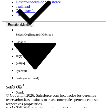
Desarrolladores de Salesforce
Trailhead
Experiencia
Capacitación
Trust
Español (México)
Borrar todo
Listo
Select Org
Español (México)
Español
中文（简体）
中文（繁體）
한국어
Русский
Português (Brasil)
Suomi
Select Org
Dansk
© Copyright 2026, Salesforce.com Inc. Todos los derechos
reservados. Las distintas marcas comerciales pertenecen a sus
Svenska
respectivos propietarios.
No hay resultados
Nederlands