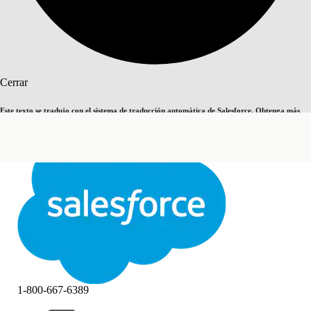
Buscar
Cerrar
Este texto se tradujo con el sistema de traducción automática de Salesforce. Obtenga más
Cambiar a inglés
Ahora no
detalles
aquí
.
Cerrar
Cerrar
1-800-667-6389