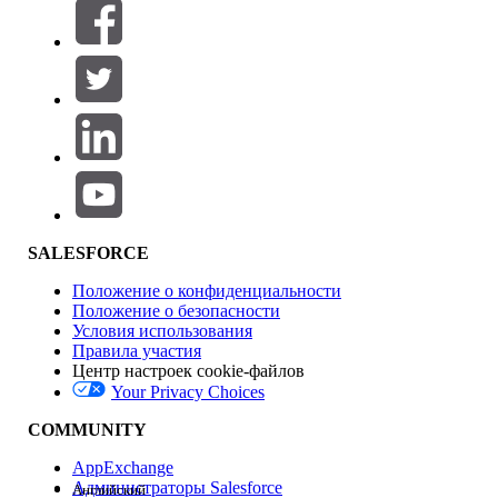
Фильтровать по (0)
ВЫБРАТЬ ФИЛЬТРЫ
Добавить
Область продуктов
Влияние на функции
SALESFORCE
Положение о конфиденциальности
Положение о безопасности
Условия использования
Правила участия
Центр настроек cookie-файлов
Your Privacy Choices
Версия
COMMUNITY
AppExchange
Администраторы Salesforce
Английский