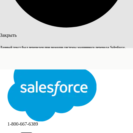
Поиск
Закрыть
Данный текст был переведен при помощи системы машинного перевода Salesforce.
Переключить на английский
Дополнительные сведения см.
здесь
.
Не сейчас
Закрыть
Закрыть
1-800-667-6389