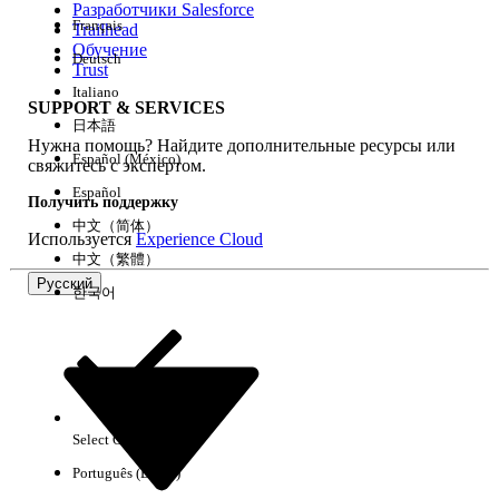
Разработчики Salesforce
Français
Trailhead
Возможности
Обучение
Deutsch
Trust
Italiano
SUPPORT & SERVICES
日本語
Нужна помощь? Найдите дополнительные ресурсы или
Очистить все
Готово
Español (México)
свяжитесь с экспертом.
Español
Получить поддержку
中文（简体）
Используется
Experience Cloud
中文（繁體）
Русский
한국어
Select Org
Русский
Português (Brasil)
Результаты отсутствуют