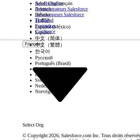
AppExchange
Select Org
Français
Administrateurs Salesforce
Deutsch
Développeurs Salesforce
Italiano
Trailhead
日本語
Formation
Español (México)
Confiance
Español
中文（简体）
Français
中文（繁體）
한국어
Русский
Português (Brasil)
Suomi
Dansk
Svenska
Nederlands
Norvégien
Select Org
© Copyright 2026, Salesforce.com Inc. Tous droits réservés. 