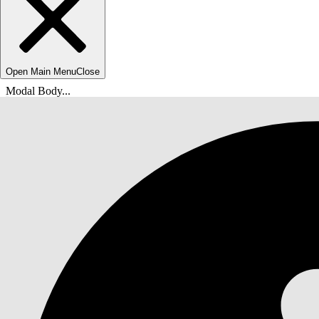
Open Main Menu
Close
Modal Body...
Vous êtes ici :
Aide de Salesforce
Documents
Agentforce Life Sciences