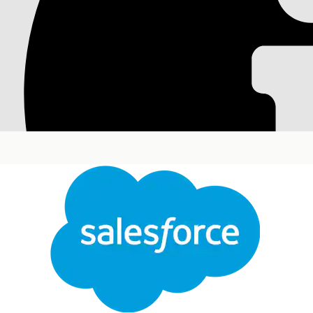
Association de com
conformité
Créez une association entre un programme de confo
dans les territoires où le programme de conformit
programme de soins.
Éditions requises
Disponible avec : Lightning Experience
Disponible avec : les éditions
Enterprise
et
Unlimi
pour Customer Engagement et le package géré Li
Au
Pour associer un modèle de plan d'action à un 
soins :
Dans le Lanceur d'application, recherchez et séle