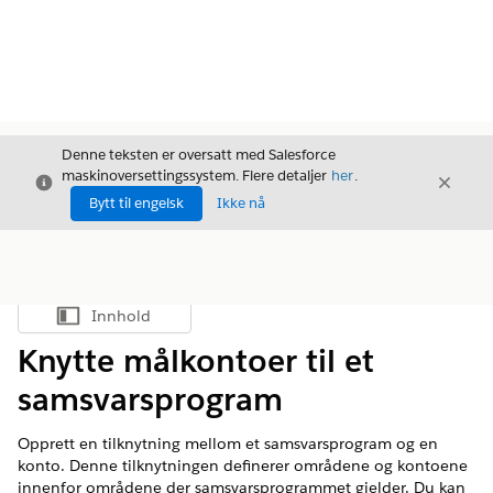
Denne teksten er oversatt med Salesforce
maskinoversettingssystem. Flere detaljer
her
.
Avslutt
Avslut
Avslutt
Bytt til engelsk
Ikke nå
Innhold
Vis innholdsfortegnelse
Knytte målkontoer til et
samsvarsprogram
Opprett en tilknytning mellom et samsvarsprogram og en
konto. Denne tilknytningen definerer områdene og kontoene
innenfor områdene der samsvarsprogrammet gjelder. Du kan