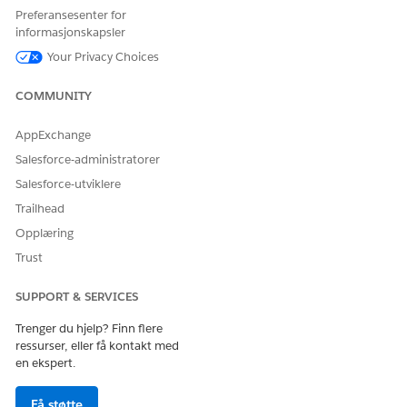
Preferansesenter for
Lagre endringene.
informasjonskapsler
Your Privacy Choices
HJALP DENNE ARTIKKELEN MED Å LØSE PROBLEMET DITT?
COMMUNITY
La oss få vite det slik at vi kan forbedre!
AppExchange
Ja
Nei
Salesforce-administratorer
Salesforce-utviklere
Trailhead
Opplæring
Trust
SUPPORT & SERVICES
Trenger du hjelp? Finn flere
ressurser, eller få kontakt med
en ekspert.
Få støtte