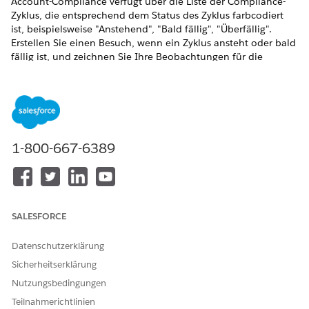
Account-Compliance verfügt über die Liste der Compliance-
Zyklus, die entsprechend dem Status des Zyklus farbcodiert
ist, beispielsweise "Anstehend", "Bald fällig", "Überfällig".
Erstellen Sie einen Besuch, wenn ein Zyklus ansteht oder bald
fällig ist, und zeichnen Sie Ihre Beobachtungen für die
Bewertungsaufgabe des Besuchs auf. Wenn ein Compliance-
Zyklus sein Enddatum ohne abgeschlossenen Besuch erreicht,
können Sie entweder einen Besuch erstellen oder einen
Grund für das Überspringen des Besuchs eingeben.
ERFORDERLICHE EDITIONEN
1-800-667-6389
Verfügbarkeit: Lightning Experience
Verfügbarkeit:
Enterprise
und
Unlimited
Edition mit Life
Sciences Cloud, der Add-On-Lizenz "Life Sciences Cloud für
Kundenengagement" und dem verwalteten Paket "Life
SALESFORCE
Sciences Customer Engagement".
Datenschutzerklärung
ERFORDERLICHE BENUTZERBERECHTIGUNGEN
Sicherheitserklärung
Nutzungsbedingungen
Aufzeichnen von
Berechtigungssatz
Compliance-Aktivitäten:
"Außendienstmitarbeiter für
Teilnahmerichtlinien