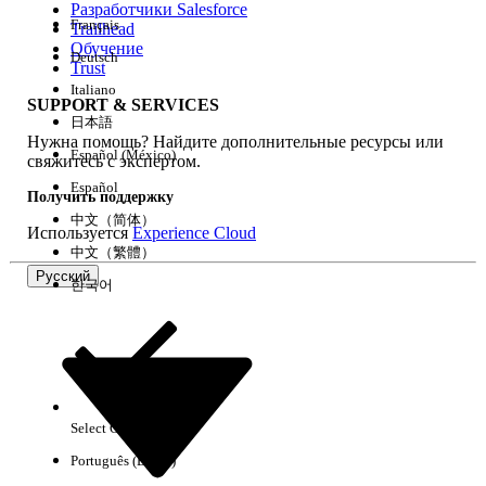
Разработчики Salesforce
Français
Trailhead
Возможности
Обучение
Deutsch
Trust
Italiano
SUPPORT & SERVICES
日本語
Нужна помощь? Найдите дополнительные ресурсы или
Очистить все
Готово
Español (México)
свяжитесь с экспертом.
Español
Получить поддержку
中文（简体）
Используется
Experience Cloud
中文（繁體）
Русский
한국어
Select Org
Русский
Português (Brasil)
Результаты отсутствуют