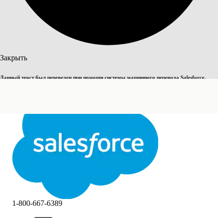
Поиск
Закрыть
Данный текст был переведен при помощи системы машинного перевода Salesforce.
Переключить на английский
Дополнительные сведения см.
здесь
.
Не сейчас
Закрыть
Закрыть
1-800-667-6389