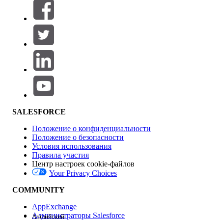
Фильтры (0)
ВЫБРАТЬ ФИЛЬТРЫ
Добавить
Область продуктов
Влияние на функции
SALESFORCE
Положение о конфиденциальности
Положение о безопасности
Условия использования
Правила участия
Центр настроек cookie-файлов
Your Privacy Choices
Версия
COMMUNITY
AppExchange
Администраторы Salesforce
Английский