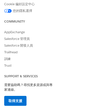
選取您要與造訪相關聯的合規性計畫。
Cookie 偏好設定中心
您可以根據針對「評估工作」物件設定的欄位集來查看欄
您的隱私選擇
位。輸入值或必要欄位。
輸入活動的詳細資料。
COMMUNITY
儲存您的變更。
提交造訪。
AppExchange
評估工作的狀態和相關聯合計畫的對應週期會變更為完成。
Salesforce 管理員
若要略過在未完成造訪的情況下達到其結束日期的合規週期造
Salesforce 開發人員
訪,請執行下列步驟。
Trailhead
針對週期按一下「
略過造訪
」。
輸入略過造訪的原因。
訓練
儲存您的變更。
Trust
若要在中斷期間停止週期,請按一下「
停止週期
」。
SUPPORT & SERVICES
若要在傳送恢復時恢復週期,請按一下「
恢復週期
」。
需要協助嗎？尋找更多資源或與專
家連線。
此文章是否解決您的問題？
取得支援
請讓我們知道，以便我們改進！