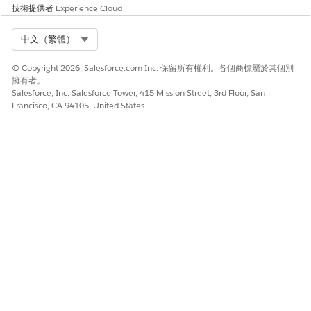
是
否
技術提供者
Experience Cloud
Select Org
中文（繁體）
© Copyright 2026, Salesforce.com Inc. 保留所有權利。各個商標屬於其個別
擁有者。
Salesforce, Inc. Salesforce Tower, 415 Mission Street, 3rd Floor, San
Francisco, CA 94105, United States