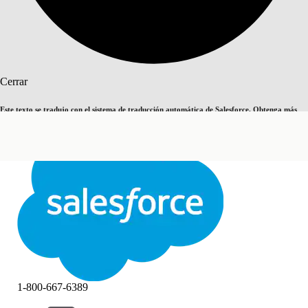
Buscar
Cerrar
Este texto se tradujo con el sistema de traducción automática de Salesforce. Obtenga más
Cambiar a inglés
Ahora no
detalles
aquí
.
Cerrar
Cerrar
1-800-667-6389