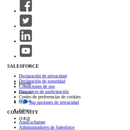
Filtros (0)
SELECCIONAR FILTROS
Agregar
Área de productos
Repercusión de función
SALESFORCE
Declaración de privacidad
Declaración de seguridad
English
Condiciones de uso
Directrices de participación
Français
Centro de preferencias de cookies
Deutsch
Sus opciones de privacidad
Edición
Italiano
COMMUNITY
日本語
AppExchange
Administradores de Salesforce