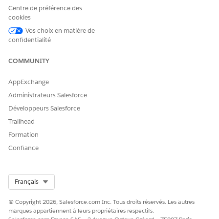
Comptes
.
Centre de préférence des
Sélectionnez un compte.
cookies
Cliquez sur
Nouveau plan
.
Vos choix en matière de
Saisissez un nom et une description pour le plan d'action.
confidentialité
Sélectionnez le modèle de conformité basé sur les cycles
de conformité générés.
COMMUNITY
Sélectionnez le programme de soins que vous avez associé
au modèle de conformité sélectionné.
AppExchange
Sélectionnez une date de début.
Cliquez sur
Suivant
.
Administrateurs Salesforce
Vérifiez les cycles, puis enregistrez vos modifications.
Développeurs Salesforce
Trailhead
Formation
CET ARTICLE A-T-IL RÉSOLU VOTRE PROBLÈME ?
Confiance
Dites-nous ce que nous pouvons améliorer !
Oui
Non
Select Org
Français
© Copyright 2026, Salesforce.com Inc. Tous droits réservés. Les autres
marques appartiennent à leurs propriétaires respectifs.