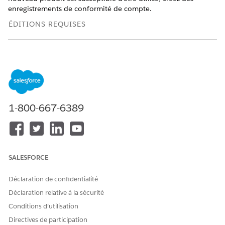
enregistrements de conformité de compte.
ÉDITIONS REQUISES
Disponible avec : Lightning Experience
Disponible avec : les éditions
Enterprise
et
Unlimited
avec
Life Sciences Cloud, la licence complémentaire Life
Sciences Cloud pour Customer Engagement et le package
géré Life Sciences Customer Engagement.
1-800-667-6389
AUTORISATIONS UTILISATEUR REQUISES
Pour créer une conformité
Ensemble d'autorisations
de compte :
Administrateur commercial
de Life Science
SALESFORCE
Ajoutez le composant Liste de plans d'action à la page
Déclaration de confidentialité
Compte.
Déclaration relative à la sécurité
Reportez-vous à
Création et configuration de pages
d’enregistrement Lightning Experience
.
Conditions d’utilisation
Dans le lanceur d’application, recherchez et sélectionnez
Directives de participation