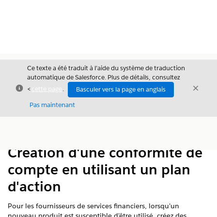
Ce texte a été traduit à l’aide du système de traduction
automatique de Salesforce. Plus de détails, consultez
Fermer
Ferme
<
cette page
.
Basculer vers la page en anglais
Fermer
Pas maintenant
Table des
Afficher la table des matières
matières
Création d'une conformité de
compte en utilisant un plan
d'action
Pour les fournisseurs de services financiers, lorsqu'un
nouveau produit est susceptible d'être utilisé, créez des