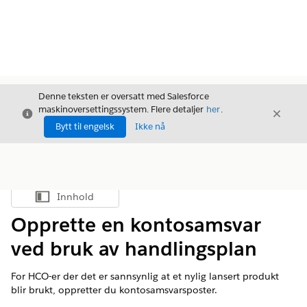
Denne teksten er oversatt med Salesforce
maskinoversettingssystem. Flere detaljer
her
.
Avslutt
Avslut
Avslutt
Bytt til engelsk
Ikke nå
Innhold
Vis innholdsfortegnelse
Opprette en kontosamsvar
ved bruk av handlingsplan
For HCO-er der det er sannsynlig at et nylig lansert produkt
blir brukt, oppretter du kontosamsvarsposter.