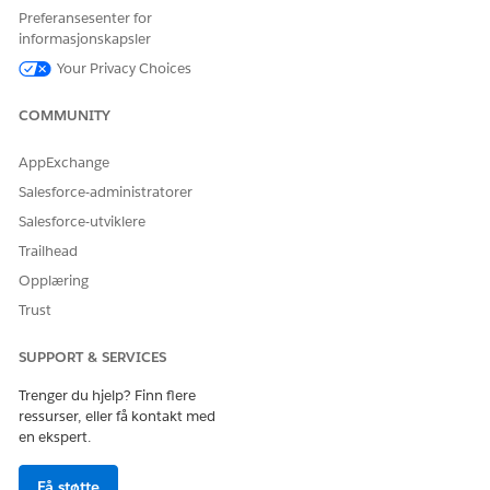
genereres.
Preferansesenter for
Velg behandlingsprogrammet som du har knyttet til den
informasjonskapsler
valgte samsvarsmalen.
Your Privacy Choices
Velg en startdato.
Klikk på
Neste
.
COMMUNITY
Bekreft syklene, og lagre endringene.
AppExchange
Salesforce-administratorer
HJALP DENNE ARTIKKELEN MED Å LØSE PROBLEMET DITT?
Salesforce-utviklere
La oss få vite det slik at vi kan forbedre!
Trailhead
Ja
Nei
Opplæring
Trust
SUPPORT & SERVICES
Trenger du hjelp? Finn flere
ressurser, eller få kontakt med
en ekspert.
Få støtte