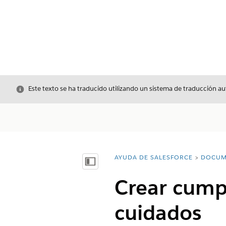
Cerrar
Este texto se ha traducido utilizando un sistema de traducción a
AYUDA DE SALESFORCE
DOCUM
Usted está aquí:
Mostrar índice de materias
Crear cump
cuidados