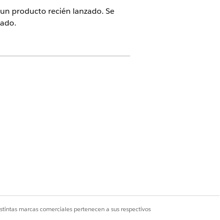
un producto recién lanzado. Se
iado.
Cloud para Customer Engagement Add-on
strador comercial de ciencias de la
istintas marcas comerciales pertenecen a sus respectivos