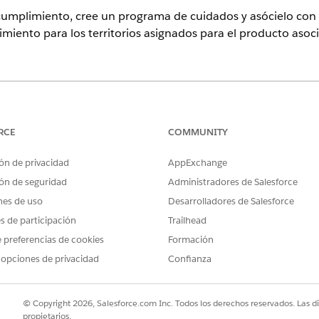
cumplimiento, cree un programa de cuidados y asócielo con 
iento para los territorios asignados para el producto asoc
ence
rise
y
Unlimited
con licencia Life Sciences Cloud, Life Sciences 
ciences Customer Engagement.
RCE
COMMUNITY
ón de privacidad
AppExchange
PERMISOS DE USUARIO NECESARIOS
ón de seguridad
Administradores de Salesforce
e cumplimiento:
Conjunto de permisos Admini
nes de uso
Desarrolladores de Salesforce
vida
es de participación
Trailhead
ción, busque y seleccione
Programas de cuidados
.
 preferencias de cookies
Formación
 opciones de privacidad
Confianza
ograma de cuidados.
pal asociado con el programa de cuidados, si es necesario.
Cumplimiento de implicación
de proveedor.
© Copyright 2026, Salesforce.com Inc. Todos los derechos reservados. Las d
idas para el programa de cuidados.
propietarios.