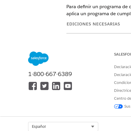
Para definir un programa de 
aplica un programa de cumplim
EDICIONES NECESARIAS
Disponible en: Lightning Experi
Disponible en: Ediciones
Enterp
y el paquete gestionado Life S
SALESFO
Declaraci
1-800-667-6389
Declaraci
Para configurar un programa d
Condicio
Directric
Desde el Iniciador de aplica
Centro de
Haga clic en
Nuevo
.
Sus
Introduzca el nombre del pr
Seleccione el programa princi
Para la categoría, seleccione
Introduzca las fechas requer
Select Org
Español