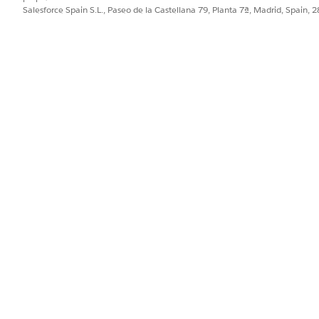
a el programa de cuidados.
Salesforce Spain S.L., Paseo de la Castellana 79, Planta 7ª, Madrid, Spain, 
evo
.
cinador del programa, si lo hubiera.
PROBLEMA?
ejorar!